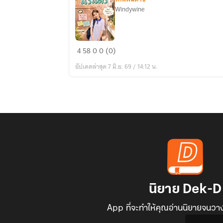
Windywine
ผนึก
4
58
0
0 (0)
นิ
อัปเดตล่าสุด 7 มิ.ย. 69 / 14:12 น.
รัน
ดร์
นิยาย Dek-D
App ที่จะทำให้คุณอ่านนิยายจนวาง