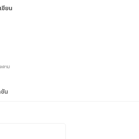
เขียน
ิดตาม
ชัน