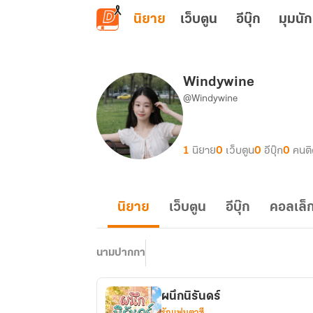
ข้ามไปยังเนื้อหาหลัก
นิยาย
เว็บตูน
อีบุ๊ก
มุมนัก
Windywine
@Windywine
1
นิยาย
0
เว็บตูน
0
อีบุ๊ก
0
คนต
นิยาย
เว็บตูน
อีบุ๊ก
คอลเล็ก
นามปากกา
ผนึกนิรันดร์
รักแฟนตาซี