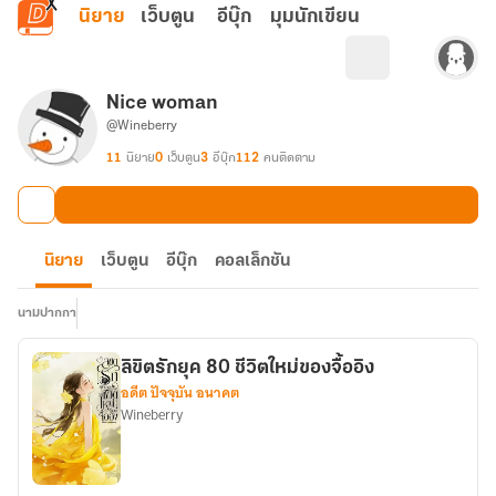
ข้ามไปยังเนื้อหาหลัก
นิยาย
เว็บตูน
อีบุ๊ก
มุมนักเขียน
Nice woman
@Wineberry
11
นิยาย
0
เว็บตูน
3
อีบุ๊ก
112
คนติดตาม
นิยาย
เว็บตูน
อีบุ๊ก
คอลเล็กชัน
นามปากกา
ลิขิตรักยุค 80 ชีวิตใหม่ของจื้ออิง
อดีต ปัจจุบัน อนาคต
Wineberry