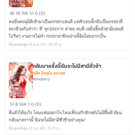
ภรรยา
46
18.15K
51
0 (0)
น่าชัง
คนอื่นทะลุมิติเข้ามาเป็นภรรยาแสนดี แต่ตัวเธอนี้กลับเป็นภรรยาที่
ฉัน
ตรงข้ามกับคำว่า 'ดี' ทุกประการ ด่าทอ ตบตี เหม็นขี้หน้าสามีแสนดี
ไม่
ไปวันๆ งานการไม่ทำ ภรรยาน่าชังอย่างนี้ฉันไม่อยากเป็น
อยาก
อัปเดตล่าสุด 19 ม.ค. 69 / 10:09 น.
เป็น
ยุค
80
กลับมาครั้งนี้ฉันจะไม่มีสามีชั่วช้า
อดีต ปัจจุบัน อนาคต
Wineberry
กลับ
51
8.56K
1
0 (0)
มา
ดีแล้วได้อะไร โดนแฟนนอกใจ โดนเพื่อนรักหักหลังไม่มีชิ้นดี ย้อน
ครั้ง
กลับมาคราวนี้ ฉันจะไม่มีสามีชั่วช้าอย่างคุณ!
นี้
อัปเดตล่าสุด 21 ก.ย. 68 / 12:11 น.
ฉัน