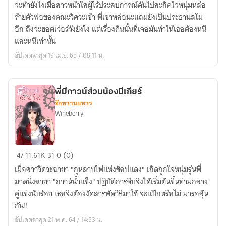
จะทำยังไงเมื่อสาวหน้าใสผู้ไร้ประสบการณ์ดันไปสะกิดใจหนุ่มหล่อ
(มี
ร้ายตัวพ่อของคณะวิศวะเข้า พี่เขาหล่อนะแถมยังเป็นประธานสโม
ebook)
อีก ถึงจะฮอตเว่อร์วังยังไง แต่เรื่องคืนนั้นที่เจอมันทำให้เธอต้องหนี
และหนีเท่านั้น
อัปเดตล่าสุด 19 เม.ย. 65 / 08:11 น.
พี่มีกาวน์ส่วนน้องมีเกียร์
รักหวานแหวว
Wineberry
พี่
47
11.61K
31
0 (0)
มี
เมื่อสาววิศวะฉายา "กุหลาบไฟแห่งช็อปแดง" เกิดถูกใจหนุ่มรุ่นพี่
กา
มาดนิ่งฉายา "กาวน์น้ำแข็ง" ปฏิบัติการจีบจึงได้เริ่มต้นขึ้นท่ามกลาง
วน์
คู่แข่งนับร้อย เธอจึงต้องงัดสารพัดวิธีมาใช้ จะแป๊กหรือไม่ มารอลุ้น
ส่วน
กัน!!
น้อง
อัปเดตล่าสุด 21 พ.ค. 64 / 14:53 น.
มี