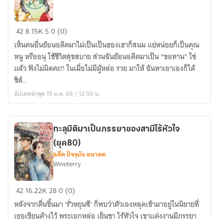
ฮู
42
8.15K
5
0 (0)
หยิน
เห็นคนอื่นย้อนอดีตมาไม่เป็นเป็นฮองเฮาก็สนม แย่หน่อยก็เป็นคุณ
ข้า
หนู หรืออนุ ใช้ชีวิตสุขสบาย ส่วนฉันย้อนอดีตมาเป็น "ขอทาน" ใช่
ใย
แล้ว ฟังไม่ผิดคะ!! ในเมื่อไม่มีผู้หล่อ รวย มาให้ ฉันหาเอาเองก็ได้
จึง
ชิส์..
เจ้า
อัปเดตล่าสุด 19 ม.ค. 69 / 12:50 น.
เล่ห์
นัก
ทะลุมิติมาเป็นภรรยาของสามีไร้หัวใจ
(ยุค80)
อดีต ปัจจุบัน อนาคต
Wineberry
ทะลุ
42
16.22K
28
0 (0)
มิติ
หลังจากตื่นขึ้นมา 'รั่วหยุนซี' ก็พบว่าตัวเองหลุดเข้ามาอยู่ในนิยายที่
มา
เธอเขียนค้างไว้ พระเอกหล่อ เย็นชา ไร้หัวใจ เขาแต่งงานมีภรรยา