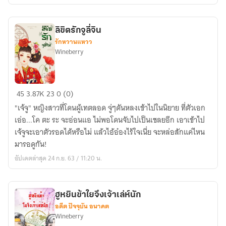
เกียร์
ลิขิตรักจูลี่จิน
รักหวานแหวว
Wineberry
ลิขิต
45
3.87K
23
0 (0)
รัก
"เจ้จู" หญิงสาวที่โดนผู้เทตลอด จู่ๆดันหลงเข้าไปในนิยาย ที่ตัวเอก
จู
เอ่อ...โค ตะ ระ จะอ่อนแอ ไม่พอโดนจับไปเป็นเชลยอีก เอาเข้าไป
ลี่
เจ้จูจะเอาตัวรอดได้หรือไม่ แล้วไอ้อ๋องไร้ใจเนี่ย จะหล่อสักแค่ไหน
จิน
มารอดูกัน!
อัปเดตล่าสุด 24 ก.ย. 63 / 11:20 น.
ฮูหยินข้าใยจึงเจ้าเล่ห์นัก
อดีต ปัจจุบัน อนาคต
Wineberry