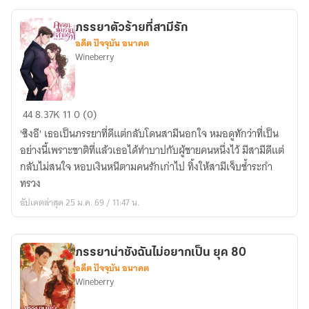
ภรรยาตัวร้ายที่สามีรัก
อดีต ปัจจุบัน อนาคต
Wineberry
ภรรยา
44
8.37K
11
0 (0)
ตัว
'ซิงอี' เธอเป็นภรรยาที่ดีแต่กลับโดนสามีนอกใจ หมอดูทักว่าที่เป็น
ร้าย
อย่างนี้เพราะชาติที่แล้วเธอได้ทำบาปกับผู้ชายคนหนึ่งไว้ มีสามีดีแต่
ที่
กลับไม่สนใจ หอบเงินหนีตามคนรักเก่าไป ทิ้งให้สามีเจ็บช้ำระกำ
สามี
ทรวง
รัก
อัปเดตล่าสุด 25 ม.ค. 69 / 11:47 น.
ภรรยาน่าชังฉันไม่อยากเป็น ยุค 80
อดีต ปัจจุบัน อนาคต
Wineberry