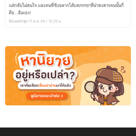
เป็น
แต่กลับไม่สนใจ และคนที่จับฉลากได้บทภรรยาที่น่าสงสารคนนั้นก็
ภรรยา
คือ...ฉันเอง!
ของ
อัปเดตล่าสุด 17 ม.ค. 69 / 12:29 น.
สามี
ไร้
หัวใจ
(ยุค80)