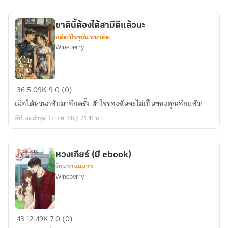
จะ
ไม่มี
ชาตินี้ต้องได้สามีดีแล้วนะ
สามี
อดีต ปัจจุบัน อนาคต
ชั่ว
Wineberry
ช้า
ชาติ
36
5.09K
9
0 (0)
นี้
เมื่อได้หวนกลับมาอีกครั้ง หัวใจของฉันจะไม่เป็นของคุณอีกแล้ว!
ต้อง
อัปเดตล่าสุด 17 ก.ย. 68 / 21:41 น.
ได้
สามี
ดีแล้ว
หวงเกียร์ (มี ebook)
นะ
รักหวานแหวว
Wineberry
หวง
43
12.49K
7
0 (0)
เกียร์