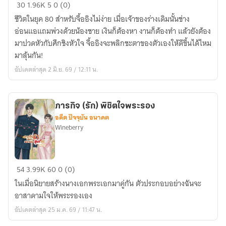
ลิขิต
30
1.96K
5
0 (0)
รัก
ชีวิตในยุค 80 สำหรับจื้ออิงไม่ง่าย เมื่อเจ้าของร่างเดิมนั้นช่าง
ยุค
อ่อนแอแถมพ่วงด้วยน้องชาย เงินก็ต้องหา งานก็ต้องทำ แล้วยังต้อง
80
มาปวดหัวกับศึกชิงหัวใจ จื้ออิงจะพลิกชะตาของตัวเองให้ดีขึ้นได้ไหม
ชีวิต
มาลุ้นกัน!
ใหม่
อัปเดตล่าสุด 2 มิ.ย. 69 / 12:11 น.
ของ
จื้
ออิง
ภารกิจ (รัก) พิชิตใจพระรอง
อดีต ปัจจุบัน อนาคต
Wineberry
ภารกิจ
54
3.99K
60
0 (0)
(รัก)
ในเมื่อนิยายสร้างนางเอกพระเอกมาคู่กัน ตัวประกอบอย่างฉันจะ
พิชิต
อาสาดามใจให้พระรองเอง
ใจ
อัปเดตล่าสุด 25 ม.ค. 69 / 11:47 น.
พระรอง