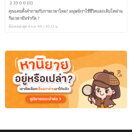
ดารา
2
33
0
0 (0)
อนธการ:
คุณเคยตั้งคำถามกับกาลเวลาไหม? มนุษย์เราใช้ชีวิตและเติบโตผ่าน
สาย
วันเวลาอันจำกัด ?
เลือด
อัปเดตล่าสุด 4 ก.ค. 69 / 20:13 น.
สุดท้าย
แห่ง
ราชัน
โบราณ