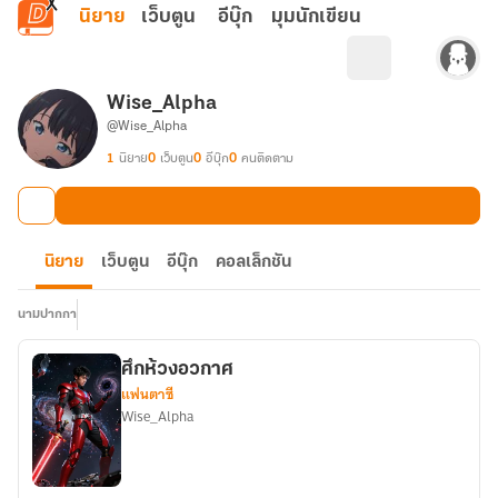
ข้ามไปยังเนื้อหาหลัก
นิยาย
เว็บตูน
อีบุ๊ก
มุมนักเขียน
Wise_Alpha
@Wise_Alpha
1
นิยาย
0
เว็บตูน
0
อีบุ๊ก
0
คนติดตาม
นิยาย
เว็บตูน
อีบุ๊ก
คอลเล็กชัน
นามปากกา
ศึกห้วงอวกาศ
แฟนตาซี
Wise_Alpha