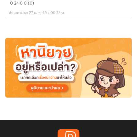
ศึก
0
24
0
0 (0)
ห้วง
อัปเดตล่าสุด 27 เม.ย. 69 / 00:28 น.
อวกาศ