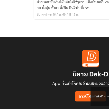
ด้วย พอกลับร่างได้กลับไม่ใช่จุดจบ เมื่อต้องสลับร่า
ชน
จบ ทั้งลุ้น ทั้งฮา ทั้งฟิน กินใจไปทั้ง รร
อัปเดตล่าสุด 16 มิ.ย. 69 / 18:15 น.
นิยาย Dek-D
App ที่จะทำให้คุณอ่านนิยายจนวาง
Dek-D.com ใช
ดาวน์โหลดแอป