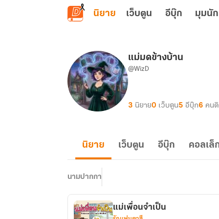
ข้ามไปยังเนื้อหาหลัก
นิยาย
เว็บตูน
อีบุ๊ก
มุมนัก
แม่มดข้างบ้าน
@WizD
3
นิยาย
0
เว็บตูน
5
อีบุ๊ก
6
คนต
นิยาย
เว็บตูน
อีบุ๊ก
คอลเล็ก
นามปากกา
แม่เพื่อนจำเป็น
รักแฟนตาซี