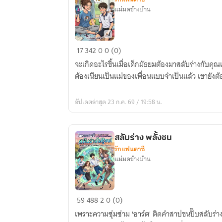
แม่มดข้างบ้าน
แม่
17
342
0
0 (0)
เพื่อน
จะเกิดอะไรขึ้นเมื่อเด็กมัธยมต้องมาสลับร่างกับคุ
จำเป็น
ต้องเนียนเป็นแม่ของเพื่อนแบบจำเป็นแล้ว เขายังต้
อัปเดตล่าสุด 23 ก.ค. 69 / 19:58 น.
สลับร่าง พลั้งชน
รักแฟนตาซี
แม่มดข้างบ้าน
สลับ
59
488
2
0 (0)
ร่าง
เพราะความซุ่มซ่าม 'อาร์ต' ติดคำสาปชนปั๊บสลับร่
พลั้ง