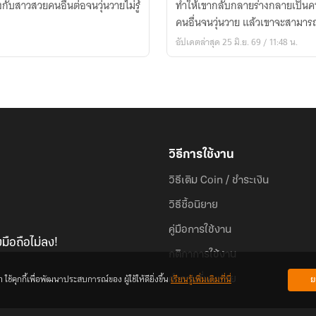
งกับสาวสวยคนอื่นต่อจนวุ่นวายไม่รู้
พิเศษ
ทำให้เขากลับกลายร่างกลายเป็นคนอ
อลเวง
คนอื่นจนวุ่นวาย แล้วเขาจะสามารถ
อัปเดตล่าสุด 25 มิ.ย. 69 / 11:48 น.
วิธีการใช้งาน
วิธีเติม Coin / ชำระเงิน
วิธีซื้อนิยาย
คู่มือการใช้งาน
มือถือไม่ลง!
กติกาการใช้งาน
้คุกกี้เพื่อพัฒนาประสบการณ์ของ ผู้ใช้ให้ดียิ่งขึ้น
เรียนรู้เพิ่มเติมที่นี่
ย
คำถามที่พบบ่อย