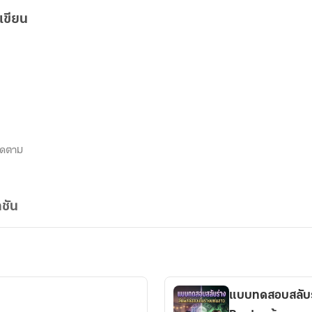
เขียน
ิดตาม
ชัน
แบบทดสอบสลับร่