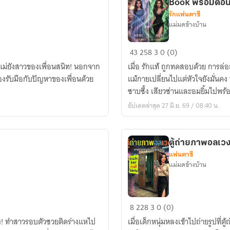
Book พร้อมตอน
รักแฟนตาซี
แม่มดข้างบ้าน
แบบ
43
258
3
0 (0)
ทดสอบ
ณแม่ยังสาวของเพื่อนสนิท! นอกจาก
เมื่อ รักแท้ ถูกทดสอบด้วย การล่
สลับ
องรับมือกับปัญหาของเพื่อนด้วย
แม้กายเปลี่ยนไปแต่หัวใจยังมั่นค
ร่าง:
ซาบซึ้ง เสียวซ่านและอมยิ้มไปพร้
สัมผัส
อัปเดตล่าสุด 27 มิ.ย. 69 / 08:40 น.
ล่อลวง
ใน
ร่าง
ตู้ถ่ายภาพอลเว
แฟน
แฟนตาซี
สาว
แม่มดข้างบ้าน
มี
E-
Book
ตู้
8
228
3
0 (0)
พร้อม
ถ่าย
าง! ทำสาวรอบตัวซวยติดร่างแหไป
ตอน
เมื่อเด็กหนุ่มหลงเข้าไปถ่ายรูปที่ต
ภาพ