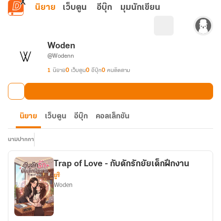
ข้ามไปยังเนื้อหาหลัก
นิยาย
เว็บตูน
อีบุ๊ก
มุมนักเขียน
Woden
@Wodenn
1
นิยาย
0
เว็บตูน
0
อีบุ๊ก
0
คนติดตาม
นิยาย
เว็บตูน
อีบุ๊ก
คอลเล็กชัน
นามปากกา
Trap of Love - กับดักรักยัยเด็กฝึกงาน
ยูริ
Woden