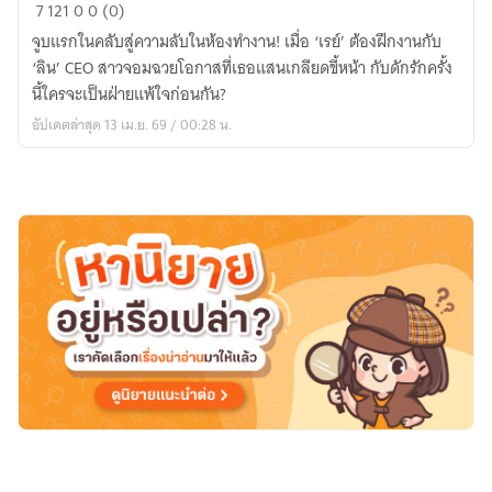
Trap
7
121
0
0 (0)
of
จูบแรกในคลับสู่ความลับในห้องทำงาน! เมื่อ ‘เรย์’ ต้องฝึกงานกับ
Love
‘ลิน’ CEO สาวจอมฉวยโอกาสที่เธอแสนเกลียดขี้หน้า กับดักรักครั้ง
-
นี้ใครจะเป็นฝ่ายแพ้ใจก่อนกัน?
กับ
อัปเดตล่าสุด 13 เม.ย. 69 / 00:28 น.
ดัก
รัก
ยัย
เด็ก
ฝึกงาน