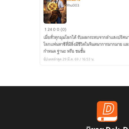
Phu003
ถูก
1
24
0
0 (0)
อัญเชิญ
เมื่อทั่วทุกมุมโลกได้ รับผลกระทบจากลำแสงปริศน
ไป
โลกแฟนตาซีที่มีสิ่งมีชีวิตในจินตนาการมากมาย แล
ต่าง
กำหนด ฐานะ หรือ ชนชั้น
โลก
อัปเดตล่าสุด 29 มี.ค. 69 / 16:53 น.
กับ
อาชีพ
ช่าง
กล
ไร้
ค่า