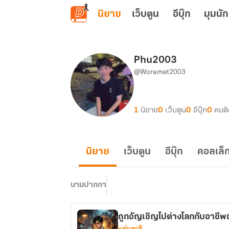
ข้ามไปยังเนื้อหาหลัก
นิยาย
เว็บตูน
อีบุ๊ก
มุมนัก
Phu2003
@Woramet2003
1
นิยาย
0
เว็บตูน
0
อีบุ๊ก
0
คนต
นิยาย
เว็บตูน
อีบุ๊ก
คอลเล็ก
นามปากกา
ถูกอัญเชิญไปต่างโลกกับอาชีพช
แฟนตาซี