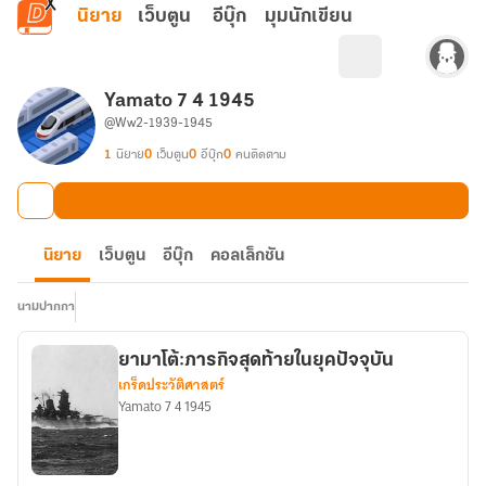
ข้ามไปยังเนื้อหาหลัก
นิยาย
เว็บตูน
อีบุ๊ก
มุมนักเขียน
Yamato 7 4 1945
@Ww2-1939-1945
1
นิยาย
0
เว็บตูน
0
อีบุ๊ก
0
คนติดตาม
นิยาย
เว็บตูน
อีบุ๊ก
คอลเล็กชัน
นามปากกา
ยามาโต้:ภารกิจสุดท้ายในยุคปัจจุบัน
เกร็ดประวัติศาสตร์
Yamato 7 4 1945