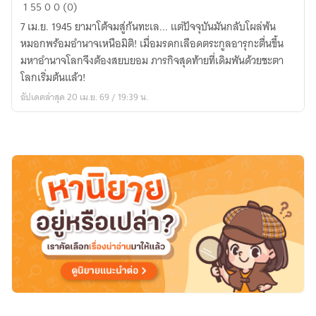
ยา
1
55
0
0 (0)
มา
7 เม.ย. 1945 ยามาโต้จมสู่ก้นทะเล... แต่ปัจจุบันมันกลับโผล่พ้น
โต้:ภารกิจ
หมอกพร้อมอำนาจเหนือมิติ! เมื่อมรดกเลือดตระกูลอารุกะตื่นขึ้น
สุดท้าย
มหาอำนาจโลกจึงต้องสยบยอม ภารกิจสุดท้ายที่เดิมพันด้วยชะตา
ใน
โลกเริ่มต้นแล้ว!
ยุค
อัปเดตล่าสุด 20 เม.ย. 69 / 19:39 น.
ปัจจุบัน