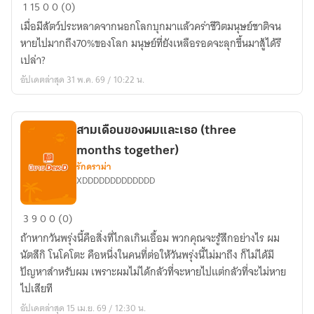
A.V.I.T
1
15
0
0 (0)
เมื่อมีสัตว์ประหลาดจากนอกโลกบุกมาแล้วคร่าชีวิตมนุษย์ชาติจน
หายไปมากถึง70%ของโลก มนุษย์ที่ยังเหลือรอดจะลุกขึ้นมาสู้ได้รึ
เปล่า?
อัปเดตล่าสุด 31 พ.ค. 69 / 10:22 น.
สามเดือนของผมและเธอ (three
months together)
รักดราม่า
XDDDDDDDDDDDDD
สาม
3
9
0
0 (0)
เดือน
ถ้าหากวันพรุ่งนี้คือสิ่งที่ไกลเกินเอื้อม พวกคุณจะรู้สึกอย่างไร ผม
ของ
นัตสึกิ โนโคโตะ คือหนึ่งในคนที่ต่อให้วันพรุ่งนี้ไม่มาถึง ก็ไม่ได้มี
ผม
ปัญหาสำหรับผม เพราะผมไม่ได้กลัวที่จะหายไปแต่กลัวที่จะไม่หาย
และ
ไปเสียที
เธอ
อัปเดตล่าสุด 15 เม.ย. 69 / 12:30 น.