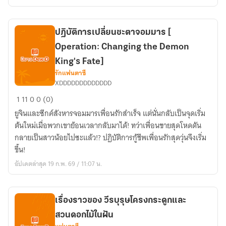
(three
months
together)
ปฏิบัติการเปลี่ยนชะตาจอมมาร [​
Operation: Changing the Demon
King's Fate]
รักแฟนตาซี
XDDDDDDDDDDDDD
ปฏิบัติ
1
11
0
0 (0)
การ
​ยูจินและซีกค์สังหารจอมมารเพื่อนรักสำเร็จ แต่นั่นกลับเป็นจุดเริ่ม
เปลี่ยน
ต้นใหม่เมื่อพวกเขาย้อนเวลากลับมาได้! ทว่าเพื่อนชายสุดโหดดัน
ชะตา
กลายเป็นสาวน้อยไปซะแล้ว!? ปฏิบัติการกู้ชีพเพื่อนรักสุดวุ่นจึงเริ่ม
จอม
ขึ้น!
มาร
อัปเดตล่าสุด 19 ก.พ. 69 / 11:07 น.
[​
Operation:
Changing
the
เรื่องราวของ วีรบุรุษโครงกระดูกและ
Demon
สวนดอกไม้ในฝัน
King's