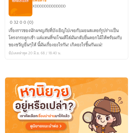
แฟนตาซี
XDDDDDDDDDDDDD
Fate]
เรื่อง
0
32
0
0 (0)
ราว
เรื่องราวของนักผจญภัยที่บังเอิญไปเจอกับมอนสเตอร์รูปร่างเป็น
ของ
โครงกระดูกเข้า แต่แทนที่จะโจมตีใส่มันกลับยื่นดอกไม้ให้พร้อมกับ
วีรบุรุษ
ของขวัญอื่นๆให้ นี้มันเรื่องอะไรกัน! เกิดอะไรขึ้นกันแน่!
โครง
อัปเดตล่าสุด 20 มิ.ย. 68 / 18:40 น.
กระดูก
และ
สวน
ดอกไม้
ใน
ฝัน