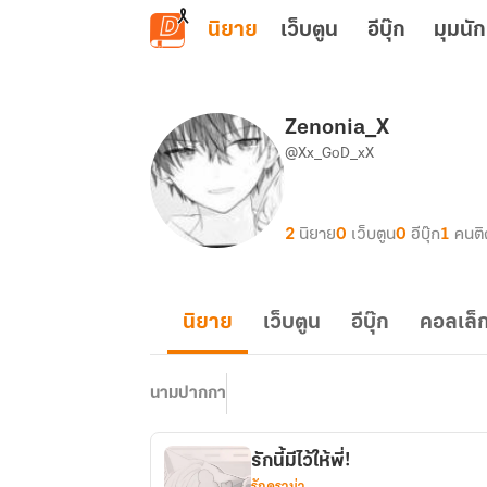
ข้ามไปยังเนื้อหาหลัก
นิยาย
เว็บตูน
อีบุ๊ก
มุมนัก
Zenonia_X
@Xx_GoD_xX
2
นิยาย
0
เว็บตูน
0
อีบุ๊ก
1
คนต
นิยาย
เว็บตูน
อีบุ๊ก
คอลเล็ก
นามปากกา
รักนี้มีไว้ให้พี่!
รักดราม่า