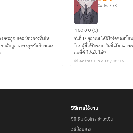
Xx_GoD_xX
ระบบ
1
50
0
0 (0)
เฮงซวย
ของตระกูล และ น้องสาวที่เป็น
วันที่ 17 ตุลาคม ได้มีไวรัสซอมบี้แ
ใน
ธอกลับถูกวงตระกูลรังเกียจและ
โตะ ผู้ที่ได้รับระบบวันสิ้นโลกมา
วัน
)
คนที่รักได้หรือไม่!?
สิ้น
อัปเดตล่าสุด 17 ต.ค. 68 / 08:11 น.
โลก
วิธีการใช้งาน
วิธีเติม Coin / ชำระเงิน
วิธีซื้อนิยาย