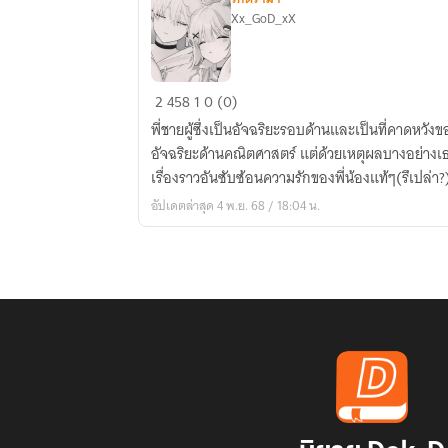
Xx_GoD_xX
รัก
2
458
1
0 (0)
นี้
พี่ชายผู้ซึ่งเป็นอัจฉริยะรอบด้านและเป็นที่คาดหวัง
มี
อัจฉริยะด้านคณิตศาสตร์ แต่ด้วยเหตุผลบางอย่างเ
ไว้
เรื่องราวอันซับซ้อนความรักของพี่น้องแท้ๆ(รึเปล่า?
ให้
อัปเดตล่าสุด 4 พ.ย. 68 / 18:04 น.
พี่!