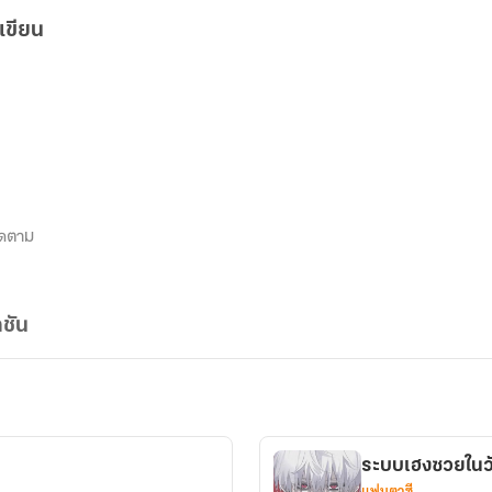
เขียน
ิดตาม
ชัน
ระบบเฮงซวยในวั
แฟนตาซี