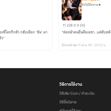
ต้นไม้มีหนาม🌵
รัก
11
228
0
0 (0)
ลับ
งที่ใครก็กลัว กลับเลือก ‘ฉัน’ มา
“ต่อหน้าคนอื่นคือเลขา…แต่ลับหล
หัวใจ
ล้ว”
เลขา
อัปเดตล่าสุด 11 เม.ย. 69 / 20:52 น.
วิธีการใช้งาน
วิธีเติม Coin / ชำระเงิน
วิธีซื้อนิยาย