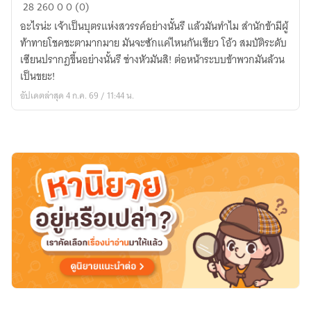
ระบบ
28
260
0
0 (0)
ทรัพยากร
อะไรน่ะ เจ้าเป็นบุตรแห่งสวรรค์อย่างนั้นรึ แล้วมันทำไม สำนักข้ามีผู้
ไร้
ท้าทายโชคชะตามากมาย มันจะซักแค่ไหนกันเชียว โอ้ว สมบัติระดับ
ขีด
เซียนปรากฎขึ้นอย่างนั้นรึ ช่างหัวมันสิ! ต่อหน้าระบบข้าพวกมันล้วน
จำกัด
เป็นขยะ!
อัปเดตล่าสุด 4 ก.ค. 69 / 11:44 น.