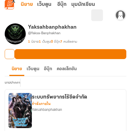
ข้ามไปยังเนื้อหาหลัก
นิยาย
เว็บตูน
อีบุ๊ก
มุมนักเขียน
Yaksahbanphakhan
@Yaksa-Banphakhan
1
นิยาย
1
เว็บตูน
0
อีบุ๊ก
7
คนติดตาม
นิยาย
เว็บตูน
อีบุ๊ก
คอลเล็กชัน
นามปากกา
ระบบทรัพยากรไร้ขีดจำกัด
กำลังภายใน
Yaksahbanphakhan