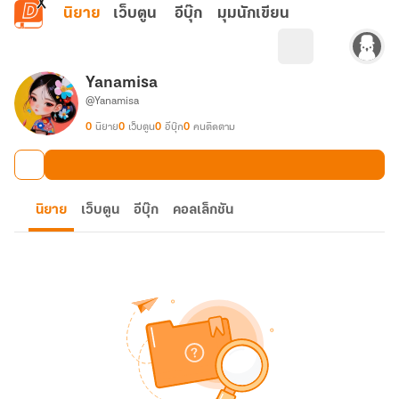
ข้ามไปยังเนื้อหาหลัก
นิยาย
เว็บตูน
อีบุ๊ก
มุมนักเขียน
Yanamisa
@Yanamisa
0
นิยาย
0
เว็บตูน
0
อีบุ๊ก
0
คนติดตาม
นิยาย
เว็บตูน
อีบุ๊ก
คอลเล็กชัน