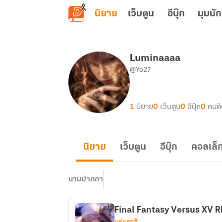
ข้ามไปยังเนื้อหาหลัก
นิยาย
เว็บตูน
อีบุ๊ก
มุมนัก
Luminaaaa
@Yo27
1
นิยาย
0
เว็บตูน
0
อีบุ๊ก
0
คนต
นิยาย
เว็บตูน
อีบุ๊ก
คอลเล็ก
นามปากกา
Final Fantasy Versus XV 
แฟนตาซี