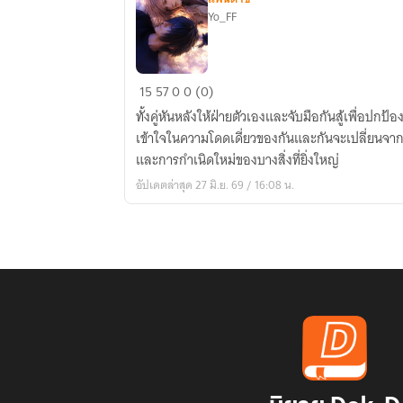
Yo_FF
Final
15
57
0
0 (0)
Fantasy
ทั้งคู่หันหลังให้ฝ่ายตัวเองและจับมือกันสู้เพื่อปก
Versus
เข้าใจในความโดดเดี่ยวของกันและกันจะเปลี่ยนจา
XV
และการกำเนิดใหม่ของบางสิ่งที่ยิ่งใหญ่
REIGNITE
อัปเดตล่าสุด 27 มิ.ย. 69 / 16:08 น.