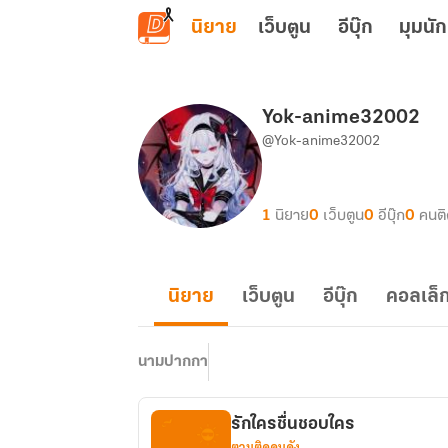
ข้ามไปยังเนื้อหาหลัก
นิยาย
เว็บตูน
อีบุ๊ก
มุมนัก
Yok-anime32002
@Yok-anime32002
1
นิยาย
0
เว็บตูน
0
อีบุ๊ก
0
คนต
นิยาย
เว็บตูน
อีบุ๊ก
คอลเล็ก
นามปากกา
รักใครชื่นชอบใคร
ตามติดคนดัง