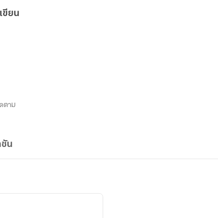
เขียน
ิดตาม
ชัน