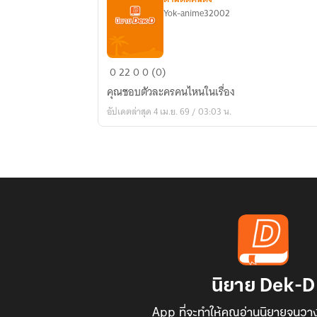
Yok-anime32002
รัก
0
22
0
0 (0)
ใคร
คุณชอบตัวละครคนไหนในเรื่อง
ชื่น
อัปเดตล่าสุด 4 เม.ย. 69 / 03:03 น.
ชอบ
ใคร
นิยาย Dek-D
App ที่จะทำให้คุณอ่านนิยายจนวาง