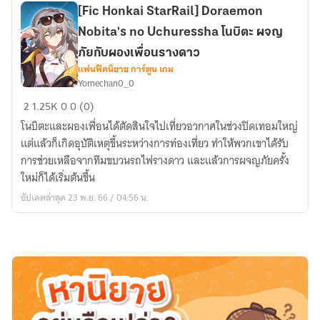
[Fic Honkai StarRail] Doraemon
Nobita's no Uchuressha โนบิตะ ผจญ
ภัยกับผองเพื่อนรางดาว
แฟนฟิคนิยาย การ์ตูน เกม
Yomechan0_0
[Fic
2
1.25K
0
0 (0)
Honkai
โนบิตะและผองเพื่อนได้ตัดสินใจไปเที่ยวอวกาศในช่วงปิดเทอมใหญ่
StarRail]
แต่แล้วก็เกิดอุบัติเหตุขึ้นระหว่างการท่องเที่ยว ทำให้พวกเขาได้รับ
Doraemon
การช่วยเหลือจากทีมขบวนรถไฟรางดาว และแล้วการผจญภัยครั้ง
Nobita's
ใหม่ก็ได้เริ่มต้นขึ้น
no
อัปเดตล่าสุด 23 พ.ย. 66 / 04:56 น.
Uchuressha
โน
บิตะ
ผจญ
ภัย
กับ
ผอง
เพื่อน