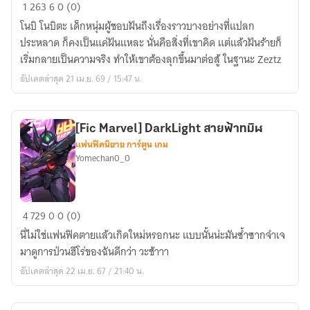
[Fic
1
263
6
0 (0)
Doraemon
โนบิ โนบิตะ เด็กหนุ่มผู้ชอบฝันถึงเรื่องราวบางอย่างที่แปลก
X
ประหลาด ก็คงเป็นแค่ฝันแหละ นั่นคือสิ่งที่เขาคิด แต่แล้วฝันร้ายก็
Kamen
เริ่มกลายเป็นความจริง ทำให้เขาต้องลุกขึ้นมาต่อสู้ ในฐานะ Zeztz
Rider
อัปเดตล่าสุด 21 เม.ย. 69 / 15:47 น.
Zeztz]
ผม
จะ
[Fic Marvel] DarkLight สายฟ้าทมิฬ
กำจัด
แฟนฟิคนิยาย การ์ตูน เกม
ฝัน
Yomechan0_0
ร้าย
เอง
[Fic
4
729
0
0 (0)
Marvel]
นี่ไม่ใช่แฟนฟิคตายแล้วเกิดใหม่หรอกนะ แบบนั้นน่ะมันซ้ำซากจำเจ
DarkLight
มาดูการป่วนฮีโร่ของฉันดีกว่า วะช้าาา
สายฟ้า
อัปเดตล่าสุด 22 เม.ย. 67 / 21:40 น.
ทมิฬ