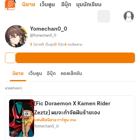
ข้ามไปยังเนื้อหาหลัก
นิยาย
เว็บตูน
อีบุ๊ก
มุมนักเขียน
Yomechan0_0
@Yomechan0_0
3
นิยาย
0
เว็บตูน
0
อีบุ๊ก
4
คนติดตาม
นิยาย
เว็บตูน
อีบุ๊ก
คอลเล็กชัน
นามปากกา
[Fic Doraemon X Kamen Rider
Zeztz] ผมจะกำจัดฝันร้ายเอง
แฟนฟิคนิยาย การ์ตูน เกม
Yomechan0_0