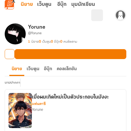
ข้ามไปยังเนื้อหาหลัก
นิยาย
เว็บตูน
อีบุ๊ก
มุมนักเขียน
Yorune
@Yorune
1
นิยาย
0
เว็บตูน
0
อีบุ๊ก
0
คนติดตาม
นิยาย
เว็บตูน
อีบุ๊ก
คอลเล็กชัน
นามปากกา
เมื่อผมเกิดใหม่เป็นตัวประกอบในมังงะ
แฟนตาซี
Yorune