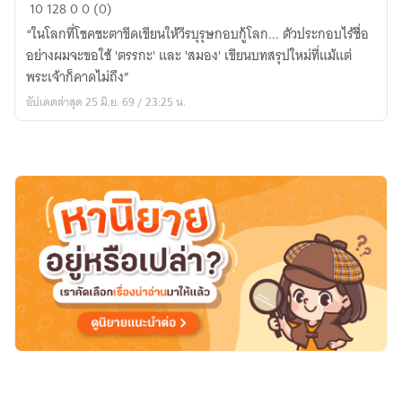
เมื่อ
10
128
0
0 (0)
ผม
“ในโลกที่โชคชะตาขีดเขียนให้วีรบุรุษกอบกู้โลก... ตัวประกอบไร้ชื่อ
เกิด
อย่างผมจะขอใช้ 'ตรรกะ' และ 'สมอง' เขียนบทสรุปใหม่ที่แม้แต่
ใหม่
พระเจ้าก็คาดไม่ถึง”
เป็น
อัปเดตล่าสุด 25 มิ.ย. 69 / 23:25 น.
ตัว
ประ
กอบ
ใน
มัง
งะ