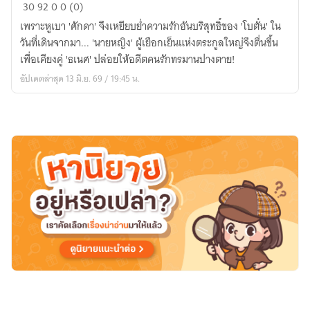
จาก
30
92
0
0 (0)
คน
เพราะหูเบา 'ศักดา' จึงเหยียบย่ำความรักอันบริสุทธิ์ของ 'โบตั๋น' ใน
ที่
วันที่เดินจากมา... 'นายหญิง' ผู้เยือกเย็นแห่งตระกูลใหญ่จึงตื่นขึ้น
ทุ่มเท
เพื่อเคียงคู่ 'ธเนศ' ปล่อยให้อดีตคนรักทรมานปางตาย!
สุด
อัปเดตล่าสุด 13 มิ.ย. 69 / 19:45 น.
หัวใจ
สู่
นาย
หญิง
ผู้
เย็น
ชา