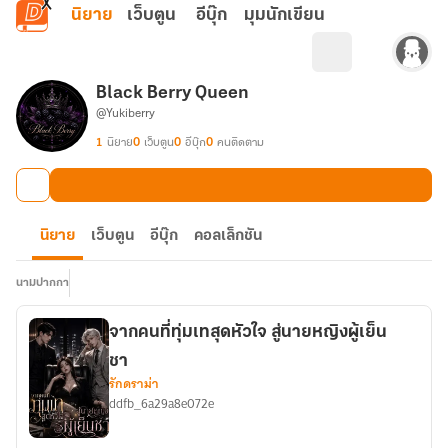
ข้ามไปยังเนื้อหาหลัก
นิยาย
เว็บตูน
อีบุ๊ก
มุมนักเขียน
Black Berry Queen
@Yukiberry
1
นิยาย
0
เว็บตูน
0
อีบุ๊ก
0
คนติดตาม
นิยาย
เว็บตูน
อีบุ๊ก
คอลเล็กชัน
นามปากกา
จากคนที่ทุ่มเทสุดหัวใจ สู่นายหญิงผู้เย็น
ชา
รักดราม่า
ddfb_6a29a8e072e