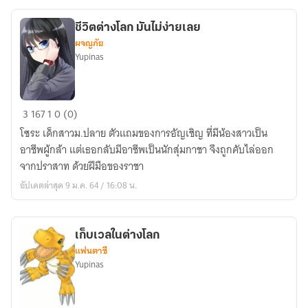
นิ
เมะ?!
ชีวิตต่างโลก มันไม่ง่ายเลย
ผจญภัย
Yupinas
ชีวิต
3
167
1
0 (0)
ต่าง
โซระ เด็กสาวม.ปลาย ตัวแถมของการอัญเชิญ ที่มีน้องสาวเป็น
โลก
อาชีพผู้กล้า แต่เธอกลับมีอาชีพเป็นนักสุ่มกาชา จึงถูกคับไล่ออก
มัน
จากปราสาท ด้วยฝีมือของราชา
ไม่
อัปเดตล่าสุด 9 ม.ค. 64 / 16:08 น.
ง่าย
เลย
เก็บเวลในต่างโลก
แฟนตาซี
Yupinas