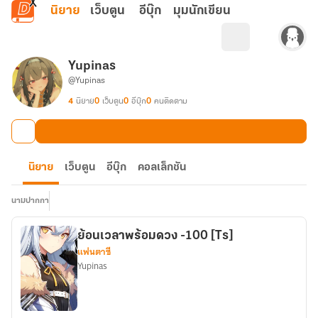
ข้ามไปยังเนื้อหาหลัก
นิยาย
เว็บตูน
อีบุ๊ก
มุมนักเขียน
Yupinas
@Yupinas
4
นิยาย
0
เว็บตูน
0
อีบุ๊ก
0
คนติดตาม
นิยาย
เว็บตูน
อีบุ๊ก
คอลเล็กชัน
นามปากกา
ย้อนเวลาพร้อมดวง -100 [Ts]
แฟนตาซี
Yupinas