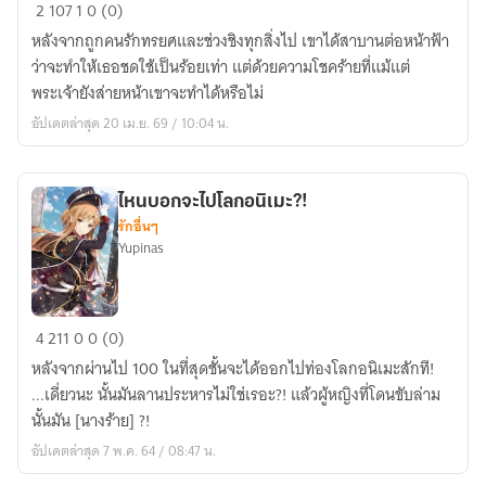
ย้อน
2
107
1
0 (0)
เวลา
หลังจากถูกคนรักทรยศและช่วงชิงทุกสิ่งไป เขาได้สาบานต่อหน้าฟ้า
พร้อม
ว่าจะทำให้เธอชดใช้เป็นร้อยเท่า แต่ด้วยความโชคร้ายที่แม้แต่
ดวง
พระเจ้ายังส่ายหน้าเขาจะทำได้หรือไม่
-100
อัปเดตล่าสุด 20 เม.ย. 69 / 10:04 น.
[Ts]
ไหนบอกจะไปโลกอนิเมะ?!
รักอื่นๆ
Yupinas
ไหน
4
211
0
0 (0)
บอก
หลังจากผ่านไป 100 ในที่สุดชั้นจะได้ออกไปท่องโลกอนิเมะสักที!
จะ
...เดี่ยวนะ นั้นมันลานประหารไม่ใช่เรอะ?! แล้วผู้หญิงที่โดนขับล่าม
ไป
นั้นมัน [นางร้าย] ?!
โลก
อัปเดตล่าสุด 7 พ.ค. 64 / 08:47 น.
อ