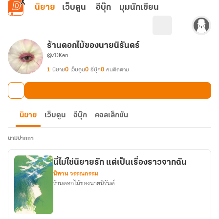
ข้ามไปยังเนื้อหาหลัก
นิยาย
เว็บตูน
อีบุ๊ก
มุมนักเขียน
ร้านดอกไม้ของนายนิรันดร์
@ZOKen
1
นิยาย
0
เว็บตูน
0
อีบุ๊ก
0
คนติดตาม
นิยาย
เว็บตูน
อีบุ๊ก
คอลเล็กชัน
นามปากกา
นี่ไม่ใช่นิยายรัก แต่เป็นเรื่องราวจากฉัน
นิทาน วรรณกรรม
ร้านดอกไม้ของนายนิรันด์