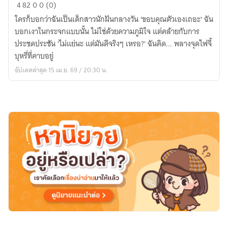
นี่
4
82
0
0 (0)
ไม่ใช่
ใครก็บอกว่าฉันเป็นเด็กสาวนักฝันกลางวัน 'ขอบคุณตัวเองเถอะ' ฉัน
นิยาย
บอกเงาในกระจกแบบนั้น ไม่ใช่ด้วยความภูมิใจ แต่คล้ายกับการ
รัก
ประชดประชัน 'ไม่แย่นะ แต่มันดีจริงๆ เหรอ?' ฉันคิด... พลางจุดไฟจี้
แต่
บุหรี่ที่คาบอยู่
เป็น
อัปเดตล่าสุด 15 เม.ย. 69 / 20:30 น.
เรื่อง
ราว
จาก
ฉัน