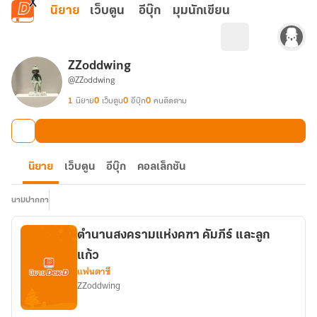
ข้ามไปยังเนื้อหาหลัก
นิยาย
เว็บตูน
อีบุ๊ก
มุมนักเขียน
ZZoddwing
@ZZoddwing
1
นิยาย
0
เว็บตูน
0
อีบุ๊ก
0
คนติดตาม
นิยาย
เว็บตูน
อีบุ๊ก
คอลเล็กชัน
นามปากกา
ตำนานสงครามแห่งคฑา คัมภีร์ และลูก
แก้ว
แฟนตาซี
ZZoddwing