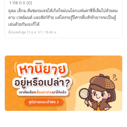
ตำนาน
1
118
0
0 (0)
สง
อุดม เด็กม.ต้นชมรมเลขได้เกิดใหม่บนโลกแฟนตาซีที่เต็มไปด้วยคม
คราม
ดาบ เวทย์มนต์ และสัตว์ร้าย แต่ใครจะรู้ปีศาจที่แท้จริงอาจจะเป็นผู้
แห่ง
เล่นด้วยกันเองก็ได้
คฑา
อัปเดตล่าสุด 13 ธ.ค. 67 / 18:46 น.
คัมภีร์
และ
ลูก
แก้ว