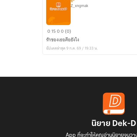
Z_xngmak
Paint
0
15
0
0 (0)
me
รักของเธอคือยังไง
the
อัปเดตล่าสุด 9 ก.ค. 69 / 19:33 น.
SkY
นิยาย Dek-D
App ที่จะทำให้คุณอ่านนิยายจนวาง