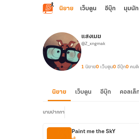
ข้ามไปยังเนื้อหาหลัก
นิยาย
เว็บตูน
อีบุ๊ก
มุมนัก
แสงเมฆ
@Z_xngmak
1
นิยาย
0
เว็บตูน
0
อีบุ๊ก
0
คนต
นิยาย
เว็บตูน
อีบุ๊ก
คอลเล็ก
นามปากกา
Paint me the SkY
ยูริ