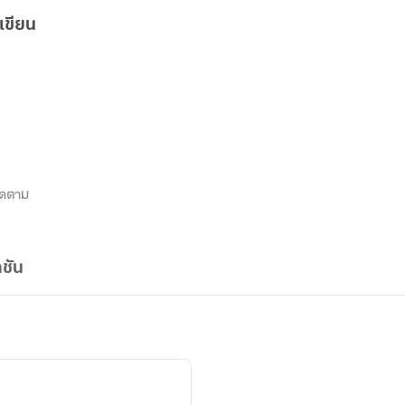
เขียน
ิดตาม
ชัน