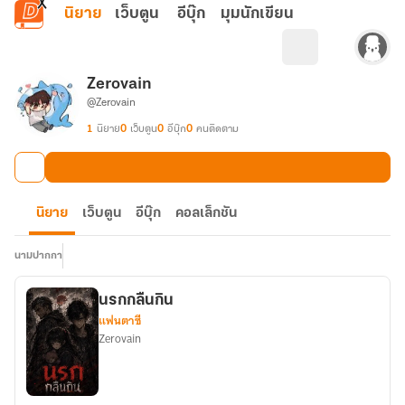
ข้ามไปยังเนื้อหาหลัก
นิยาย
เว็บตูน
อีบุ๊ก
มุมนักเขียน
Zerovain
@Zerovain
1
นิยาย
0
เว็บตูน
0
อีบุ๊ก
0
คนติดตาม
นิยาย
เว็บตูน
อีบุ๊ก
คอลเล็กชัน
นามปากกา
นรกกลืนกิน
แฟนตาซี
Zerovain