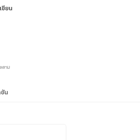
เขียน
ิดตาม
ชัน