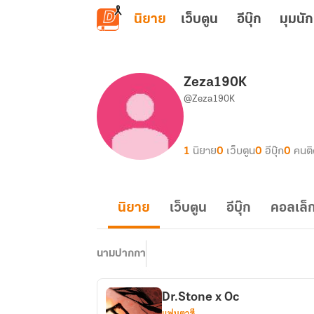
ข้ามไปยังเนื้อหาหลัก
นิยาย
เว็บตูน
อีบุ๊ก
มุมนัก
Zeza190K
@Zeza190K
1
นิยาย
0
เว็บตูน
0
อีบุ๊ก
0
คนต
นิยาย
เว็บตูน
อีบุ๊ก
คอลเล็ก
นามปากกา
Dr.Stone x Oc
แฟนตาซี