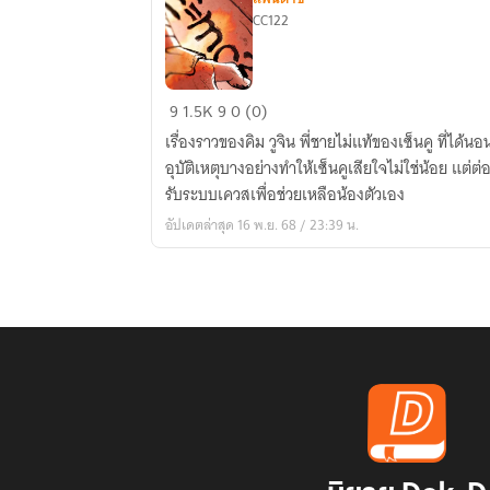
CC122
Dr.Stone
9
1.5K
9
0 (0)
x
เรื่องราวของคิม วูจิน พี่ชายไม่แท้ของเซ็นคู ที่ได้
Oc
อุบัติเหตุบางอย่างทำให้เซ็นคูเสียใจไม่ใช่น้อย แต่ต่
รับระบบเควสเพื่อช่วยเหลือน้องตัวเอง
อัปเดตล่าสุด 16 พ.ย. 68 / 23:39 น.