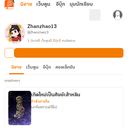
ข้ามไปยังเนื้อหาหลัก
นิยาย
เว็บตูน
อีบุ๊ก
มุมนักเขียน
Zhanzhao13
@Zhanzhao13
1
นิยาย
0
เว็บตูน
0
อีบุ๊ก
2
คนติดตาม
นิยาย
เว็บตูน
อีบุ๊ก
คอลเล็กชัน
นามปากกา
เกิดใหม่เป็นศิษย์เส้าหลิน
กำลังภายใน
เงาจันทรา(เย่ว์อิ่ง)