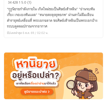
เกิด
34
428
1
5.0 (1)
ใหม่
“กูรูนิยายกำลังภายใน เกิดใหม่ขอเป็นศิษย์เส้าหลิน” "อ่านจบพัน
เป็น
เรื่อง เจอเองพันแผล" "ทนายตะลุยยุทธภพ" ผ่านตาไม่ลืมเลือน
ศิษย์
ตำรายุทธ์เคลื่อนที่ พระเอกฉลาด ขอศิษย์เส้าหลินเป็นพระเอกบ้าง
เส้า
ระบบดูดลมปราณจากอากาศ
หลิน
อัปเดตล่าสุด 6 ส.ค. 69 / 02:02 น.