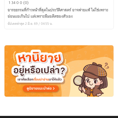
THE
1
34
0
0 (0)
FORGOTTEN
อารยธรรมที่ก้าวหน้าที่สุดในประวัติศาสตร์ อาจพ่ายแพ้ ไม่ใช่เพราะ
HORIZON
อ่อนแอเกินไป แต่เพราะลืมอดีตของตัวเอง
อัปเดตล่าสุด 2 มิ.ย. 69 / 04:55 น.