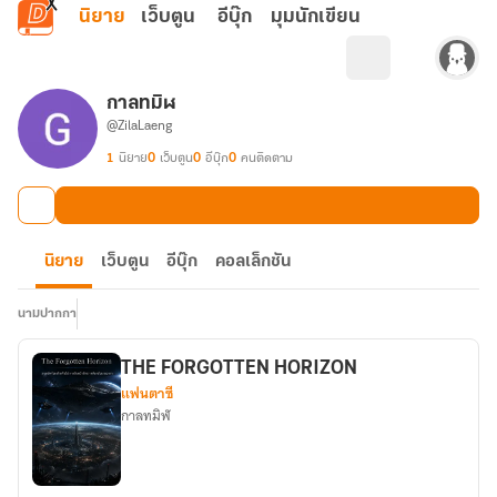
ข้ามไปยังเนื้อหาหลัก
นิยาย
เว็บตูน
อีบุ๊ก
มุมนักเขียน
กาลทมิฬ
@ZilaLaeng
1
นิยาย
0
เว็บตูน
0
อีบุ๊ก
0
คนติดตาม
นิยาย
เว็บตูน
อีบุ๊ก
คอลเล็กชัน
นามปากกา
THE FORGOTTEN HORIZON
แฟนตาซี
กาลทมิฬ