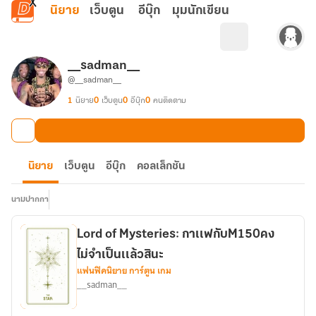
ข้ามไปยังเนื้อหาหลัก
นิยาย
เว็บตูน
อีบุ๊ก
มุมนักเขียน
__sadman__
@__sadman__
1
นิยาย
0
เว็บตูน
0
อีบุ๊ก
0
คนติดตาม
นิยาย
เว็บตูน
อีบุ๊ก
คอลเล็กชัน
นามปากกา
Lord of Mysteries: กาเเฟกับM150คง
ไม่จำเป็นเเล้วสินะ
แฟนฟิคนิยาย การ์ตูน เกม
__sadman__