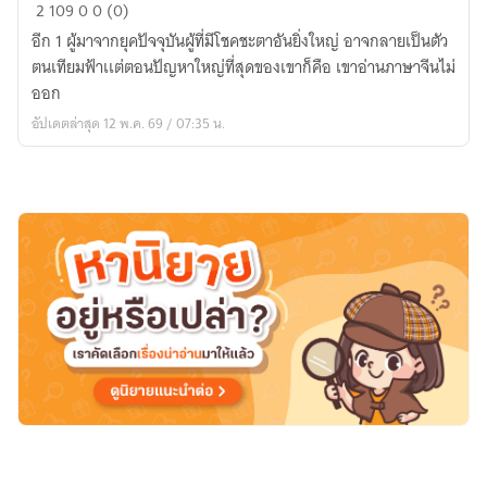
Lord
2
109
0
0 (0)
of
อีก 1 ผู้มาจากยุคปัจจุบันผู้ที่มีโชคชะตาอันยิ่งใหญ่ อาจกลายเป็นตัว
Mysteries:
ตนเทียมฟ้าเเต่ตอนปัญหาใหญ่ที่สุดของเขาก็คือ เขาอ่านภาษาจีนไม่
กาเเฟ
ออก
กับM150คง
อัปเดตล่าสุด 12 พ.ค. 69 / 07:35 น.
ไม่
จำ
เป็น
เเล้ว
สินะ