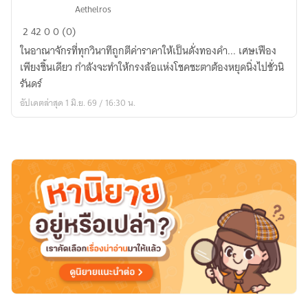
เศษ
Aethelros
เฟือง
2
42
0
0 (0)
พลิก
ในอาณาจักรที่ทุกวินาทีถูกตีค่าราคาให้เป็นดั่งทองคำ... เศษเฟือง
ชะตา
เพียงชิ้นเดียว กำลังจะทำให้กรงล้อแห่งโชคชะตาต้องหยุดนิ่งไปชั่วนิ
กับ
รันดร์
ช่าง
ซ่อม
อัปเดตล่าสุด 1 มิ.ย. 69 / 16:30 น.
นาฬิกา
แห่ง
แอ
นวิล
เลีย
(The
Clockwork
Oracle
:
The
Watchmaker
of