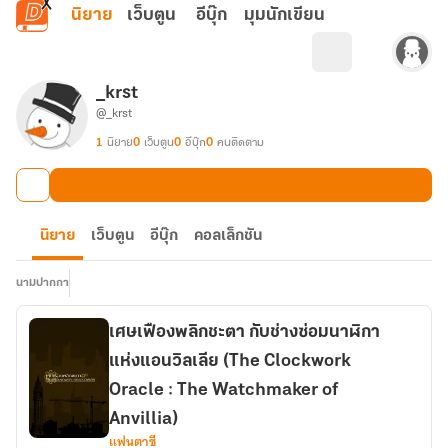
ข้ามไปยังเนื้อหาหลัก
นิยาย
เว็บตูน
อีบุ๊ก
มุมนักเขียน
_krst
@_krst
1
นิยาย
0
เว็บตูน
0
อีบุ๊ก
0
คนติดตาม
นิยาย
เว็บตูน
อีบุ๊ก
คอลเล็กชัน
นามปากกา
เศษเฟืองพลิกชะตา กับช่างซ่อมนาฬิกา
แห่งแอนวิลเลีย (The Clockwork
Oracle : The Watchmaker of
Anvillia)
แฟนตาซี