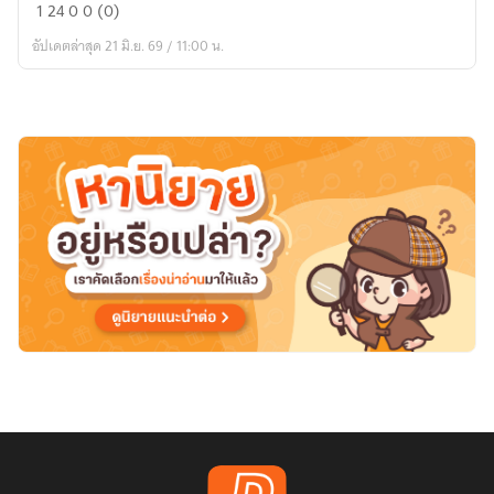
ระยะ
1
24
0
0 (0)
ห่าง
อัปเดตล่าสุด 21 มิ.ย. 69 / 11:00 น.
ระหว่าง
คำ
ว่า
เพื่อน(Almost
Us)