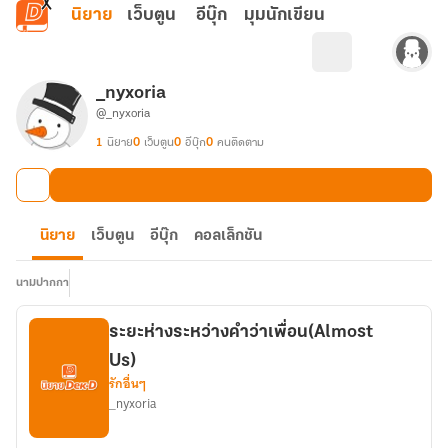
ข้ามไปยังเนื้อหาหลัก
นิยาย
เว็บตูน
อีบุ๊ก
มุมนักเขียน
_nyxoria
@_nyxoria
1
นิยาย
0
เว็บตูน
0
อีบุ๊ก
0
คนติดตาม
นิยาย
เว็บตูน
อีบุ๊ก
คอลเล็กชัน
นามปากกา
ระยะห่างระหว่างคำว่าเพื่อน(Almost
Us)
รักอื่นๆ
_nyxoria