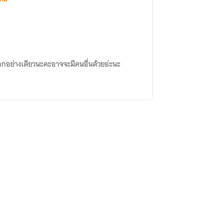
เอกอย่างเดียวนะคะอาจจะมีคนอื่นด้วยอ่ะนะ