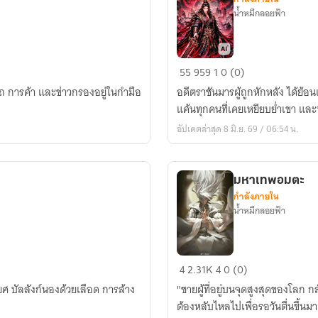
น้ำหมึกลอยฟ้า
ราชัน
55
959
1
0 (0)
มาร
โอสถ การค้า และข่าวกรองอยู่ในกำมือ
อดีตราชันมารผู้ถูกหักหลัง ได้ย้อ
ล้าง
แค้นทุกคนที่เคยเหยียบย่ำเขา แล
เก้า
อัปเดตล่าสุด 8 มิ.ย. 69 / 06:54 น.
สวรรค์
มหาเทพอมตะ
กำลังภายใน
น้ำหมึกลอยฟ้า
มหาเทพ
4
2.31K
4
0 (0)
อมตะ
ศ บัลลังก์นองด้วยเลือด การล้าง
"ชายผู้ที่อยู่บนจุดสูงสุดของโลก 
ต้องหลับไหลไปเพื่อรอวันตื่นขึ้นมา