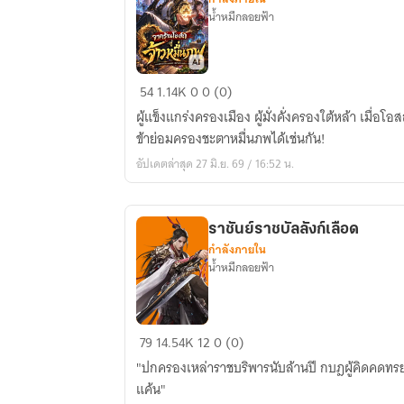
น้ำหมึกลอยฟ้า
จาก
54
1.14K
0
0 (0)
ร้าน
ผู้แข็งแกร่งครองเมือง ผู้มั่งคั่งครองใต้หล้า เมื่อ
โอสถ
ข้าย่อมครองชะตาหมื่นภพได้เช่นกัน!
สู่
อัปเดตล่าสุด 27 มิ.ย. 69 / 16:52 น.
จ้าว
หมื่น
ภพ
ราชันย์ราชบัลลังก์เลือด
กำลังภายใน
น้ำหมึกลอยฟ้า
ราชันย์
79
14.54K
12
0 (0)
ราช
"ปกครองเหล่าราชบริพารนับล้านปี กบฎผู้คิดคดทรย
บัลลังก์
แค้น"
เลือด