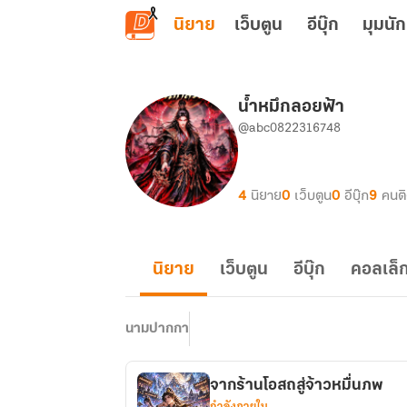
ข้ามไปยังเนื้อหาหลัก
นิยาย
เว็บตูน
อีบุ๊ก
มุมนัก
น้ำหมึกลอยฟ้า
@abc0822316748
4
นิยาย
0
เว็บตูน
0
อีบุ๊ก
9
คนต
นิยาย
เว็บตูน
อีบุ๊ก
คอลเล็ก
นามปากกา
จากร้านโอสถสู่จ้าวหมื่นภพ
กำลังภายใน