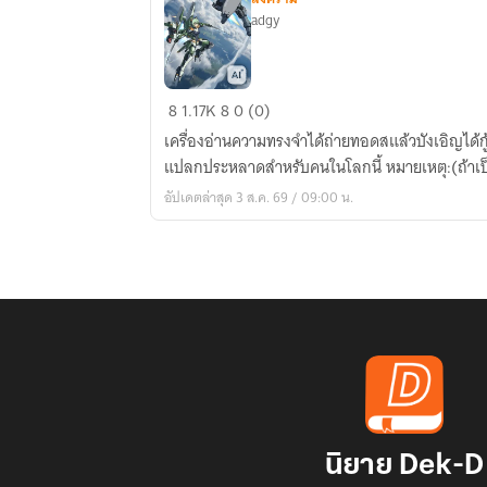
adgy
ชาติ
8
1.17K
8
0 (0)
ก่อน
เครื่องอ่านความทรงจำได้ถ่ายทอดสแล้วบังเอิญได้กู้
ขับ
แปลกประหลาดสำหรับคนในโลกนี้ หมายเหตุ:(ถ้าเป็
หุ่น
อัปเดตล่าสุด 3 ส.ค. 69 / 09:00 น.
สงคราม
นิยาย Dek-D