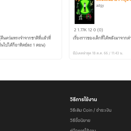
adgy
[My
2
1.77K
12
0 (0)
Hero
คืนคว่มทรงจำจากชาติที่แล้วที่
เรื่องราวของเด็กที่ได้พลังมาจากต
Academia
นไปได้ก็อาทิตย์ละ 1 ตอน)
X
อัปเดตล่าสุด 18 ต.ค. 66 / 11:43 น.
Ben10]
IZUKU10
วิธีการใช้งาน
วิธีเติม Coin / ชำระเงิน
วิธีซื้อนิยาย