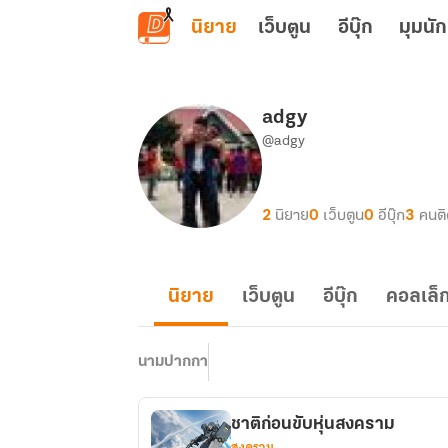
ข้ามไปยังเนื้อหาหลัก
นิยาย
เว็บตูน
อีบุ๊ก
มุมนัก
adgy
@adgy
2
นิยาย
0
เว็บตูน
0
อีบุ๊ก
3
คนต
นิยาย
เว็บตูน
อีบุ๊ก
คอลเล็ก
นามปากกา
ชาติก่อนขับหุ่นสงคราม
สงคราม