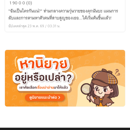
|NANBAKA|OC|
1
90
0
0 (0)
ผู้
"ฉันเป็นใครกันแน่?" ท่ามกลางความวุ่นวายของคุกนันบะ แผนการ
ถูก
ลับและการตามหาตัวตนที่สาบสูญของเธอ...ได้เริ่มต้นขึ้นแล้ว!
ลืม*⁠。
อัปเดตล่าสุด 23 พ.ค. 69 / 03:31 น.