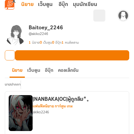
ข้ามไปยังเนื้อหาหลัก
นิยาย
เว็บตูน
อีบุ๊ก
มุมนักเขียน
Baitoey_2246
@akiko2246
1
นิยาย
0
เว็บตูน
0
อีบุ๊ก
1
คนติดตาม
นิยาย
เว็บตูน
อีบุ๊ก
คอลเล็กชัน
นามปากกา
|NANBAKA|OC|ผู้ถูกลืม*⁠。
แฟนฟิคนิยาย การ์ตูน เกม
akiko2246