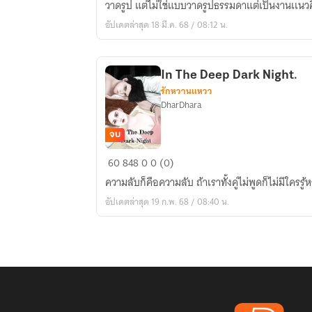
วาดรูป แต่ไม่ใช่แบบวาดรูปธรรมดาแต่เป็นงานเเนวศิ
Love
อัปเดตล่าสุด 18 มี.ค. 68 / 08:12 น.
Is
Deep
In The Deep Dark Night.
รักหวานแหวว
DharDhara
จบ
In
60
848
0
0 (0)
The
ความลับก็คือความลับ ถ้าเราทั้งคู่ไม่พูดก็ไม่มีใครรู
Deep
อัปเดตล่าสุด 19 ก.พ. 68 / 08:40 น.
Dark
Night.