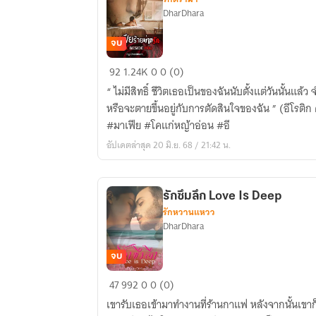
DharDhara
จบ
มาเฟีย
92
1.24K
0
0 (0)
ร้าย
“ ไม่มีสิทธิ์ ชีวิตเธอเป็นของฉันนับตั้งแต่วันนั้นแล้ว จำที่ฉันพูดเมื่อคืนได้ไหม เธอจะเป็น
พ่าย
หรือจะตายขึ้นอยู่กับการตัดสินใจของฉัน ” (อีโรติก ดราม่าเล็กน้อย พระเอกเอวดุ )
รัก
#มาเฟีย #โคแก่หญ้าอ่อน #อี
Devil
อัปเดตล่าสุด 20 มิ.ย. 68 / 21:42 น.
Beside
You
รักซึมลึก Love Is Deep
รักหวานแหวว
DharDhara
จบ
รัก
47
992
0
0 (0)
ซึม
เขารับเธอเข้ามาทำงานที่ร้านกาแฟ หลังจากนั้นเขาก็จ้างเธอมาเป็นนางเเบบสำหรับ
ลึก