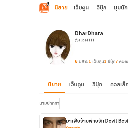
ข้ามไปยังเนื้อหาหลัก
นิยาย
เว็บตูน
อีบุ๊ก
มุมนัก
DharDhara
@alice1111
6
นิยาย
1
เว็บตูน
1
อีบุ๊ก
7
คนติ
นิยาย
เว็บตูน
อีบุ๊ก
คอลเล็ก
นามปากกา
มาเฟียร้ายพ่ายรัก Devil Bes
รักดราม่า