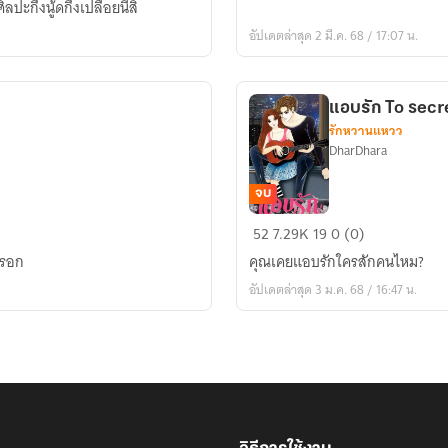
ลปะกึ่งนู้ดกึ่งเปลือยนี่สิ
อัปเดตล่าสุด 2 มี.ค. 68 / 17:07 น.
แอบรัก To secr
รักหวานแหวว
DharDhara
จบ
แอบ
52
7.29K
19
0 (0)
รัก
้หรอก
คุณเคยแอบรักใครสักคนไหม?
To
อัปเดตล่าสุด 3 ม.ค. 68 / 16:47 น.
secretly
love