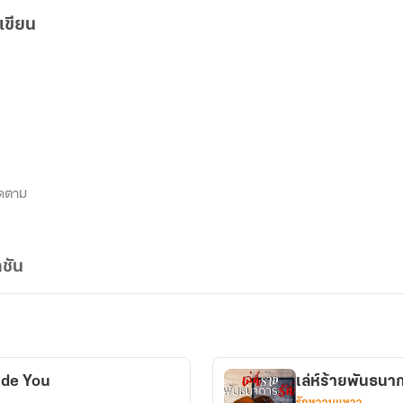
เขียน
ดตาม
ชัน
ide You
เล่ห์ร้ายพันธนา
รักหวานแหวว