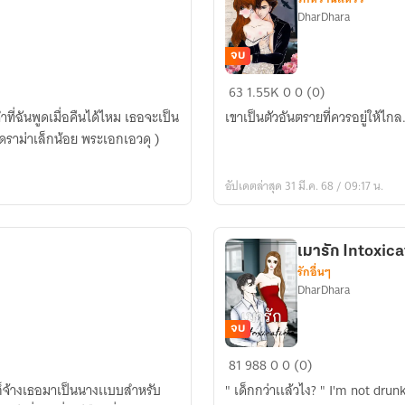
DharDhara
จบ
เล่ห์
63
1.55K
0
0 (0)
ร้าย
เขาเป็นตัวอันตรายที่ควรอยู่ให้ไกล.
พันธนาการ
รัก
อัปเดตล่าสุด 31 มี.ค. 68 / 09:17 น.
เมารัก Intoxic
รักอื่นๆ
DharDhara
จบ
เมา
81
988
0
0 (0)
รัก
" เด็กกว่าเเล้วไง? " I'm not drun
Intoxication