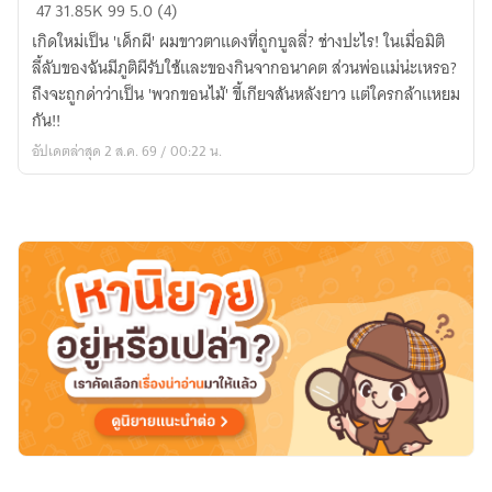
(นิยาย
47
31.85K
99
5.0 (4)
จีน
เกิดใหม่เป็น 'เด็กผี' ผมขาวตาแดงที่ถูกบูลลี่? ช่างปะไร! ในเมื่อมิติ
อัพ
ลี้ลับของฉันมีภูติผีรับใช้และของกินจากอนาคต ส่วนพ่อแม่น่ะเหรอ?
วัน
ถึงจะถูกด่าว่าเป็น 'พวกขอนไม้' ขี้เกียจสันหลังยาว แต่ใครกล้าแหยม
ละ3ตอน)
กัน!!
หนู
อัปเดตล่าสุด 2 ส.ค. 69 / 00:22 น.
น้อย
มิติ
ลี้ลับ
กับ
ครอบครัว
ขอน
ไม้
ทองคำ
ใน
ยุค
70