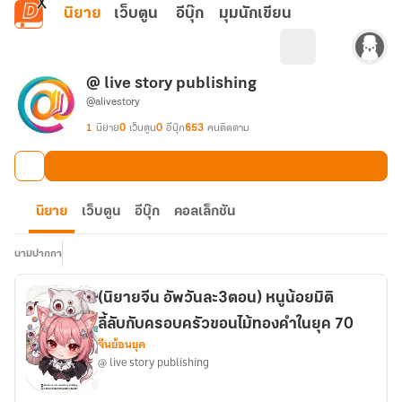
ข้ามไปยังเนื้อหาหลัก
นิยาย
เว็บตูน
อีบุ๊ก
มุมนักเขียน
@ live story publishing
@alivestory
1
นิยาย
0
เว็บตูน
0
อีบุ๊ก
653
คนติดตาม
นิยาย
เว็บตูน
อีบุ๊ก
คอลเล็กชัน
นามปากกา
(นิยายจีน อัพวันละ3ตอน) หนูน้อยมิติ
ลี้ลับกับครอบครัวขอนไม้ทองคำในยุค 70
จีนย้อนยุค
@ live story publishing