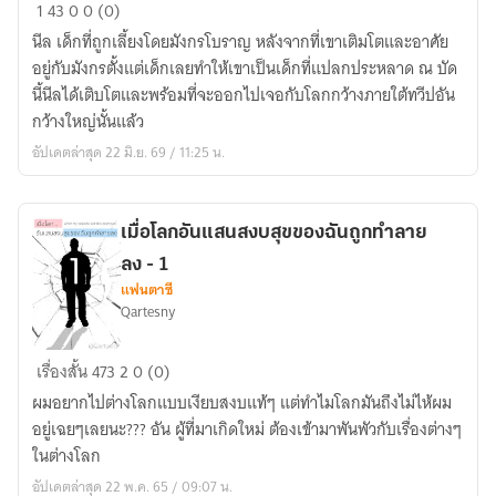
The
1
43
0
0 (0)
Adventure
นีล เด็กที่ถูกเลี้ยงโดยมังกรโบราญ หลังจากที่เขาเติมโตและอาศัย
of
อยู่กับมังกรตั้งแต่เด็กเลยทำให้เขาเป็นเด็กที่แปลกประหลาด ณ บัด
Neil
นี้นีลได้เติบโตและพร้อมที่จะออกไปเจอกับโลกกว้างภายใต้ทวีปอัน
กว้างใหญ่นั้นแล้ว
อัปเดตล่าสุด 22 มิ.ย. 69 / 11:25 น.
เมื่อโลกอันแสนสงบสุขของฉันถูกทำลาย
ลง - 1
แฟนตาซี
Qartesny
เมื่อ
เรื่องสั้น
473
2
0 (0)
โลก
ผมอยากไปต่างโลกแบบเงียบสงบแท้ๆ แต่ทำไมโลกมันถึงไม่ไห้ผม
อัน
อยู่เฉยๆเลยนะ??? อัน ผู้ที่มาเกิดใหม่ ต้องเข้ามาพันพัวกับเรื่องต่างๆ
แสน
ในต่างโลก
สงบ
อัปเดตล่าสุด 22 พ.ค. 65 / 09:07 น.