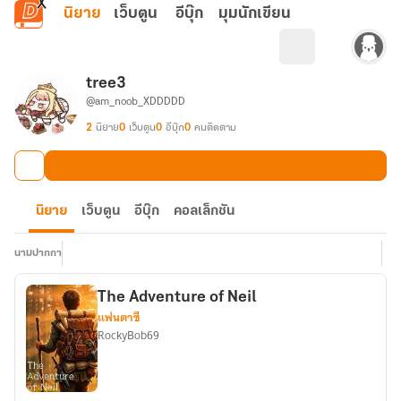
ข้ามไปยังเนื้อหาหลัก
นิยาย
เว็บตูน
อีบุ๊ก
มุมนักเขียน
tree3
@am_noob_XDDDDD
2
นิยาย
0
เว็บตูน
0
อีบุ๊ก
0
คนติดตาม
นิยาย
เว็บตูน
อีบุ๊ก
คอลเล็กชัน
นามปากกา
The Adventure of Neil
แฟนตาซี
RockyBob69