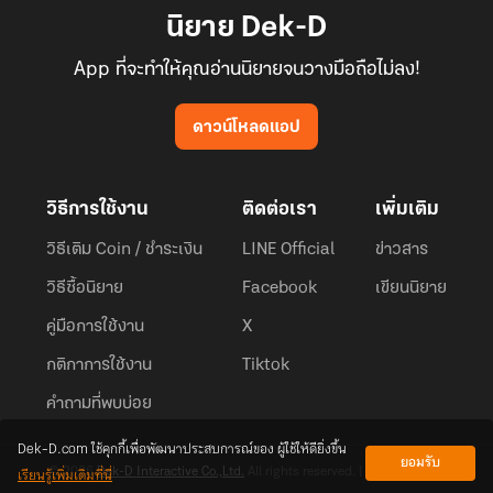
นิยาย Dek-D
App ที่จะทำให้คุณอ่านนิยายจนวางมือถือไม่ลง!
ดาวน์โหลดแอป
วิธีการใช้งาน
ติดต่อเรา
เพิ่มเติม
วิธีเติม Coin / ชำระเงิน
LINE Official
ข่าวสาร
วิธีซื้อนิยาย
Facebook
เขียนนิยาย
คู่มือการใช้งาน
X
กติกาการใช้งาน
Tiktok
คำถามที่พบบ่อย
Dek-D.com ใช้คุกกี้เพื่อพัฒนาประสบการณ์ของ ผู้ใช้ให้ดียิ่งขึ้น
ยอมรับ
เรียนรู้เพิ่มเติมที่นี่
© 2026
Dek-D Interactive Co.,Ltd.
All rights reserved. |
Privacy Policy