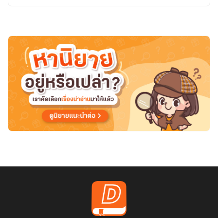
สุข
ของ
ฉัน
ถูก
ทำลาย
ลง
-
1