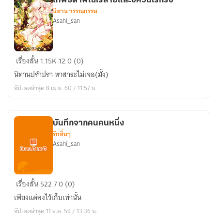
เทพธิดาพิณไร้สายและอัศวินไร้กริช
นิทาน วรรณกรรม
Asahi_san
เทพธิดา
เรื่องสั้น
1.15K
12
0 (0)
พิณ
นิทานปรำปรา หาสาระไม่เจอ(มั้ง)
ไร้
อัปเดตล่าสุด 8 เม.ย. 60 / 11:57 น.
สาย
และ
อัศวิน
บันทึกจากคนคนหนึ่ง
ไร้
รักอื่นๆ
กริช
Asahi_san
บันทึก
เรื่องสั้น
522
7
0 (0)
จาก
เพียงแค่ลงไว้เก็บเท่านั้น
คน
อัปเดตล่าสุด 11 ธ.ค. 59 / 13:36 น.
คน