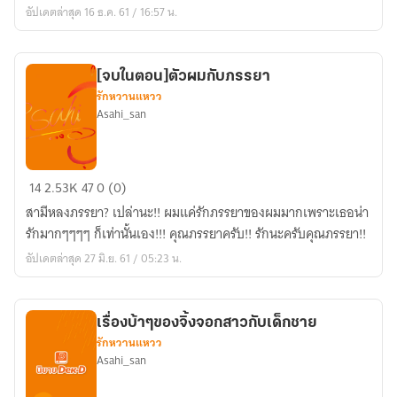
อัปเดตล่าสุด 16 ธ.ค. 61 / 16:57 น.
มหา
เศรษฐี
[จบในตอน]ตัวผมกับภรรยา
รักหวานแหวว
Asahi_san
[จบ
14
2.53K
47
0 (0)
ใน
สามีหลงภรรยา? เปล่านะ!! ผมแค่รักภรรยาของผมมากเพราะเธอน่า
ตอน]ตัว
รักมากๆๆๆๆ ก็เท่านั้นเอง!!! คุณภรรยาครับ!! รักนะครับคุณภรรยา!!
ผม
อัปเดตล่าสุด 27 มิ.ย. 61 / 05:23 น.
กับ
ภรรยา
เรื่องบ้าๆของจิ้งจอกสาวกับเด็กชาย
รักหวานแหวว
Asahi_san