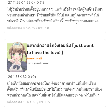
[จบ]ลำนำ
27
41.55K
1.63K
4.0 (1)
กระดิ่ง
ไม่รู้ว่าบ้านข้ามันตั้งอยู่บนทางสามแพร่งหรือไร เหตุใดผู้คนจึงขยันมา
สี
นอนตายหน้าบ้านข้า ข้าช่วยแล้วก็แล้วไป แต่เหตุใดพวกท่านถึงได้
เงิน
ขยันหน้าด้านกลับมาเยี่ยมข้าอะไรเยี่ยงนี้! ขอข้าอยู่อย่างสงบเถอะ!!
อัปเดตล่าสุด 6 ก.ค. 69 / 09:02 น.
อยากมีความรักจังเลยค่ะ! [ just want
to have the love! ]
รักแฟนตาซี
กระพรุนแสงจันทร์
อยาก
26
1.83K
32
0 (0)
มี
เมื่อเด็กน้อยอยากจะครองโลก จึงออกตามหารักแท้ในโรงเรียน
ความ
ตั้งแต่วินาทีแรกที่เหยียบย่างเข้าไปในรั้ว "แต่งงานกันไหมคะ?" เสียง
รัก
หวานน่ารักสดใส แต่ทำไมยิ่งมายิ่งไปมีแต่คนถอยห่าง? ทำไมกัน!?
จัง
อัปเดตล่าสุด 15 ก.ค. 66 / 09:00 น.
เลย