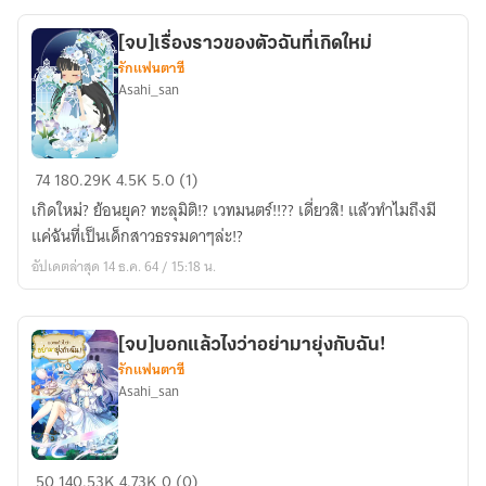
ค่ะ!
[
[จบ]เรื่องราวของตัวฉันที่เกิดใหม่
just
รักแฟนตาซี
want
Asahi_san
to
have
the
[จบ]เรื่อง
74
180.29K
4.5K
5.0 (1)
love!
ราว
]
เกิดใหม่? ย้อนยุค? ทะลุมิติ!? เวทมนตร์!!?? เดี่ยวสิ! แล้วทำไมถึงมี
ของ
แค่ฉันที่เป็นเด็กสาวธรรมดาๆล่ะ!?
ตัว
อัปเดตล่าสุด 14 ธ.ค. 64 / 15:18 น.
ฉัน
ที่
เกิด
[จบ]บอกแล้วไงว่าอย่ามายุ่งกับฉัน!
ใหม่
รักแฟนตาซี
Asahi_san
[จบ]บอก
50
140.53K
4.73K
0 (0)