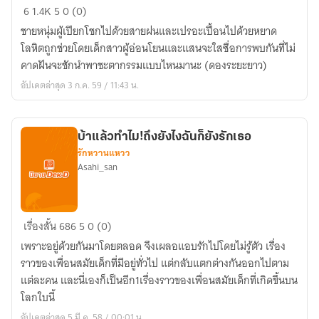
ท่าน
6
1.4K
5
0 (0)
ปีศาจ
ชายหนุ่มผู้เปียกโชกไปด้วยสายฝนและเปรอะเปื้อนไปด้วยหยาด
ที่รัก
โลหิตถูกช่วยโดยเด็กสาวผู้อ่อนโยนและแสนจะใสซื่อการพบกันที่ไม่
กับ
คาดฝันจะชักนำพาชะตากรรมแบบไหนมานะ (ดองระยะยาว)
สาว
อัปเดตล่าสุด 3 ก.ค. 59 / 11:43 น.
น้อย
ตัว
ป่วน
บ้าแล้วทำไม!ถึงยังไงฉันก็ยังรักเธอ
รักหวานแหวว
Asahi_san
บ้า
เรื่องสั้น
686
5
0 (0)
แล้ว
เพราะอยู่ด้วยกันมาโดยตลอด จึงเผลอแอบรักไปโดยไม่รู้ตัว เรื่อง
ทำไม!
ราวของเพื่อนสมัยเด็กที่มีอยู่ทั่วไป แต่กลับแตกต่างกันออกไปตาม
ถึง
แต่ละคน และนี่เองก็เป็นอีก1เรื่องราวของเพื่อนสมัยเด็กที่เกิดขึ้นบน
ยัง
โลกใบนี้
ไง
อัปเดตล่าสุด 5 มี.ค. 58 / 00:01 น.