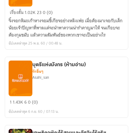
เรื่อง
เรื่องสั้น
1.02K
23
0 (0)
บ้าๆ
จิ้งจอกหิมะเก้าหางจอมขี้เกียจอย่างหลิงเฟย เมื่อต้องมาเจอกับเด็ก
ของ
น้อยเจ้าปัญหาที่พาลแต่จะนำพาความน่ารำคาญมาให้ จนเกือบจะ
จิ้งจอก
ต้องกุมขมับ แล้วความสัมพันธ์ของพวกเขาจะเป็นอย่างไร
สาว
อัปเดตล่าสุด 25 พ.ย. 60 / 00:48 น.
กับ
เด็ก
ชาย
บุตรีแห่งมังกร (ห้ามอ่าน)
รักอื่นๆ
Asahi_san
บุตรี
1
1.43K
6
0 (0)
แห่ง
อัปเดตล่าสุด 6 ก.ย. 60 / 07:13 น.
มังกร
(ห้าม
อ่าน)