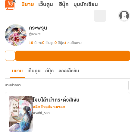
ข้ามไปยังเนื้อหาหลัก
นิยาย
เว็บตูน
อีบุ๊ก
มุมนักเขียน
กระพรุน
@amire
15
นิยาย
0
เว็บตูน
0
อีบุ๊ก
4
คนติดตาม
นิยาย
เว็บตูน
อีบุ๊ก
คอลเล็กชัน
นามปากกา
[จบ]ลำนำกระดิ่งสีเงิน
อดีต ปัจจุบัน อนาคต
Asahi_san