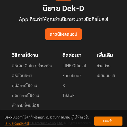
นิยาย Dek-D
App ที่จะทำให้คุณอ่านนิยายจนวางมือถือไม่ลง!
ดาวน์โหลดแอป
วิธีการใช้งาน
ติดต่อเรา
เพิ่มเติม
วิธีเติม Coin / ชำระเงิน
LINE Official
ข่าวสาร
วิธีซื้อนิยาย
Facebook
เขียนนิยาย
คู่มือการใช้งาน
X
กติกาการใช้งาน
Tiktok
คำถามที่พบบ่อย
Dek-D.com ใช้คุกกี้เพื่อพัฒนาประสบการณ์ของ ผู้ใช้ให้ดียิ่งขึ้น
ยอมรับ
เรียนรู้เพิ่มเติมที่นี่
© 2026
Dek-D Interactive Co.,Ltd.
All rights reserved. |
Privacy Policy