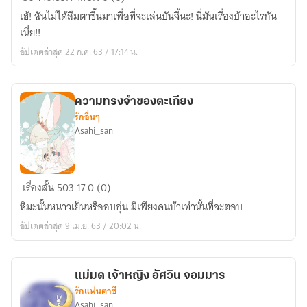
แล้ว
เฮ้! ฉันไม่ได้ลืมตาขึ้นมาเพื่อที่จะเล่นบันจี้นะ! นี่มันเรื่องบ้าอะไรกัน
ไง
เนี่ย!!
ว่า
อัปเดตล่าสุด 22 ก.ค. 63 / 17:14 น.
อย่า
มา
ยุ่ง
ความทรงจำของตะเกียง
กับ
รักอื่นๆ
ฉัน!
Asahi_san
ความ
เรื่องสั้น
503
17
0 (0)
ทรง
หิมะนั้นหนาวเย็นหรืออบอุ่น มีเพียงคนบ้าเท่านั้นที่จะตอบ
จำ
อัปเดตล่าสุด 9 เม.ย. 63 / 20:02 น.
ของ
ตะเกียง
แม่มด เจ้าหญิง อัศวิน จอมมาร
รักแฟนตาซี
Asahi_san