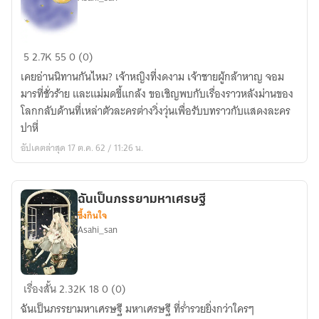
แม่มด
5
2.7K
55
0 (0)
เจ้า
เคยอ่านนิทานกันไหม? เจ้าหญิงที่งดงาม เจ้าชายผู้กล้าหาญ จอม
หญิง
มารที่ชั่วร้าย และแม่มดขี้แกล้ง ขอเชิญพบกับเรื่องราวหลังม่านของ
อัศวิน
โลกกลับด้านที่เหล่าตัวละครต่างวิ่งวุ่นเพื่อรับบทราวกับแสดงละคร
จอม
ปาหี่
มาร
อัปเดตล่าสุด 17 ต.ค. 62 / 11:26 น.
ฉันเป็นภรรยามหาเศรษฐี
ซึ้งกินใจ
Asahi_san
ฉัน
เรื่องสั้น
2.32K
18
0 (0)
เป็น
ฉันเป็นภรรยามหาเศรษฐี มหาเศรษฐี ที่ร่ำรวยยิ่งกว่าใครๆ
ภรรยา