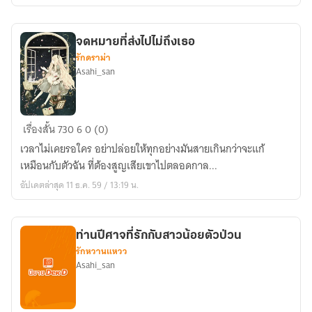
หนึ่ง
จดหมายที่ส่งไปไม่ถึงเธอ
รักดราม่า
Asahi_san
จดหมาย
เรื่องสั้น
730
6
0 (0)
ที่
เวลาไม่เคยรอใคร อย่าปล่อยให้ทุกอย่างมันสายเกินกว่าจะแก้
ส่ง
เหมือนกับตัวฉัน ที่ต้องสูญเสียเขาไปตลอดกาล...
ไป
อัปเดตล่าสุด 11 ธ.ค. 59 / 13:19 น.
ไม่
ถึง
เธอ
ท่านปีศาจที่รักกับสาวน้อยตัวป่วน
รักหวานแหวว
Asahi_san