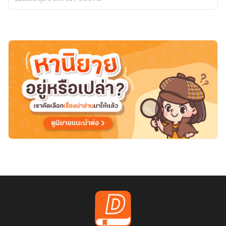
ฉัน
ก็
ยัง
รัก
เธอ