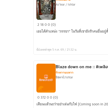
As'tear / Ishtar
คุณ
2
18
0
0 (0)
ไม่
เธอได้ตำแหน่ง “ภรรยา” ในวันที่เขายังรักคนอื่นอยู่ทั
ต้อง
รัก
ฉัน
อัปเดตล่าสุด 5 ก.ค. 69 / 21:32 น.
ก็ได้
ค่ะ
ฉัน
Blaze down on me :: #เพลิง
ไม่
รักหวานแหวว
เป็นไร
อิชทาร์/Ishtar
Blaze
0
372
0
0 (0)
down
เตือนแล้วนะว่าอย่าเล่นกับไฟ [Coming soon in 2
on