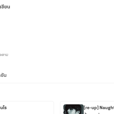
เขียน
ิดตาม
ชัน
ป็นไร
[re-up] Naughty 