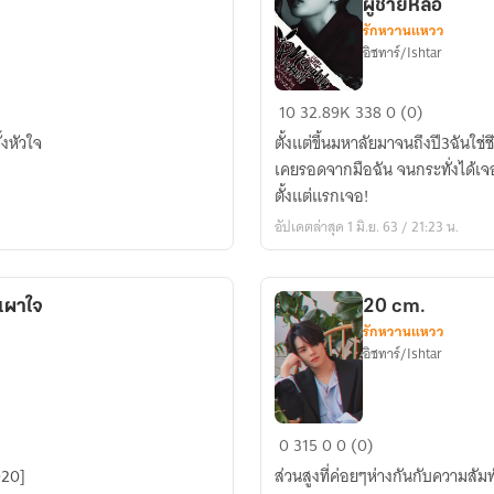
ผู้ชายหล่อ
รักหวานแหวว
อิชทาร์/Ishtar
[re-
10
32.89K
338
0 (0)
up]
้งหัวใจ
ตั้งแต่ขึ้นมหาลัยมาจนถึงปี3ฉันใช่ช
Naughty
เคยรอดจากมือฉัน จนกระทั่งได้เจอ
PLAYGIRL♥
ตั้งแต่แรกเจอ!
ไม่
อัปเดตล่าสุด 1 มิ.ย. 63 / 21:23 น.
ได้
เจ้าชู้
แค่
เผาใจ
20 cm.
เอ็นดู
รักหวานแหวว
ผู้ชาย
อิชทาร์/Ishtar
หล่อ
20
0
315
0
0 (0)
cm.
020]
ส่วนสูงที่ค่อยๆห่างกันกับความสัมพัน