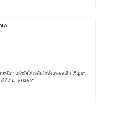
โลเล
่อนสนิท" แล้วยัยโลเลดันรักทั้งสองคนอีก เชิญมา
จะได้เป็น "พระเอก"