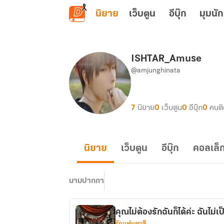
ข้ามไปยังเนื้อหาหลัก
นิยาย
เว็บตูน
อีบุ๊ก
มุมนัก
ISHTAR_Amuse
@amjunghinata
7
นิยาย
0
เว็บตูน
0
อีบุ๊ก
0
คนต
นิยาย
เว็บตูน
อีบุ๊ก
คอลเล็ก
นามปากกา
คุณไม่ต้องรักฉันก็ได้ค่ะ ฉันไม่เ
รักแฟนตาซี