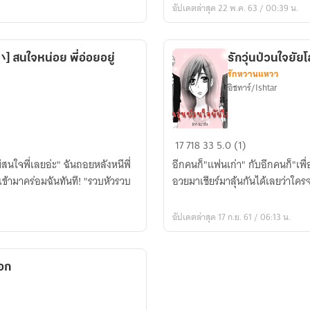
อัปเดตล่าสุด 22 พ.ค. 63 / 00:39 น.
Notice Me Kouhai [こうはい] สนใจหน่อย พี่อ่อยอยู่
รักวุ่นป่วนใจยัย
รักหวานแหวว
อิชทาร์/Ishtar
รัก
17
718
33
5.0 (1)
วุ่น
ม่สนใจพี่เลยอ่ะ" ฉันถอยหลังหนีพี่
อีกคนก็"แฟนเก่า" กับอีกคนก็"เพื
ป่วน
ข้ามาคร่อมฉันทันที! "รวบหัวรวบ
อวยมาเชียร์มาลุ้นกันได้เลยว่าใคร
ใจ
ยัย
อัปเดตล่าสุด 17 ก.ย. 61 / 06:13 น.
โลเล
ลอก