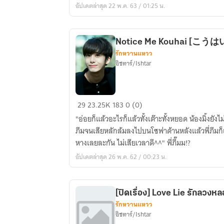
อัปเดตล่าสุด 22 พ.ค. 63 / 01:25 น.
me
::
#เพลิง
เผา
รักหวานแหวว
ใจ
อิชทาร์/Ishtar
Notice
29
23.25K
183
0 (0)
Me
"อ่อยก็แล้วอะไรก็แล้วทั้งเต๊าะทั้งหยอด น้องมิ้งยังไ
Kouhai
ภีมจนเสียหลักล้มลงไปบนโซฟาด้านหลังแล้วพี่ภีมก็เ
[こ
หางเลยละกัน ไม่เสียเวลาดี^^" พี่ภี๊มม!?
う
อัปเดตล่าสุด 26 พ.ค. 62 / 00:23 น.
は
い]
สนใจ
[ปิดเรื่อง] Love Lie รักลวงห
หน่อย
รักหวานแหวว
พี่
อิชทาร์/Ishtar
อ่อย