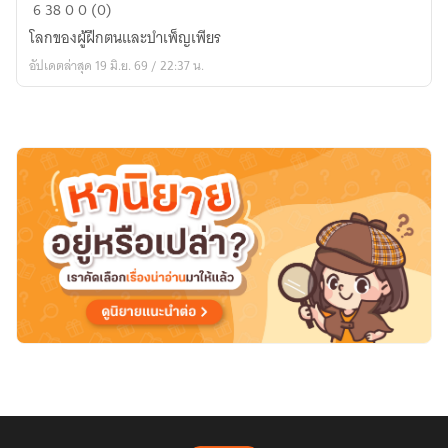
ตื่น
6
38
0
0 (0)
จาก
โลกของผู้ฝึกตนและบำเพ็ญเพียร
พันธนาการ
อัปเดตล่าสุด 19 มิ.ย. 69 / 22:37 น.
โลหิต