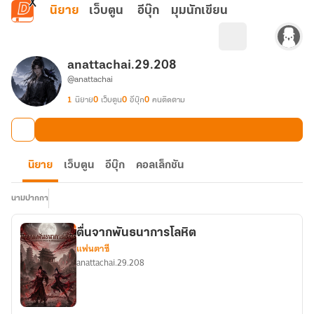
ข้ามไปยังเนื้อหาหลัก
นิยาย
เว็บตูน
อีบุ๊ก
มุมนักเขียน
anattachai.29.208
@anattachai
1
นิยาย
0
เว็บตูน
0
อีบุ๊ก
0
คนติดตาม
นิยาย
เว็บตูน
อีบุ๊ก
คอลเล็กชัน
นามปากกา
ตื่นจากพันธนาการโลหิต
แฟนตาซี
anattachai.29.208