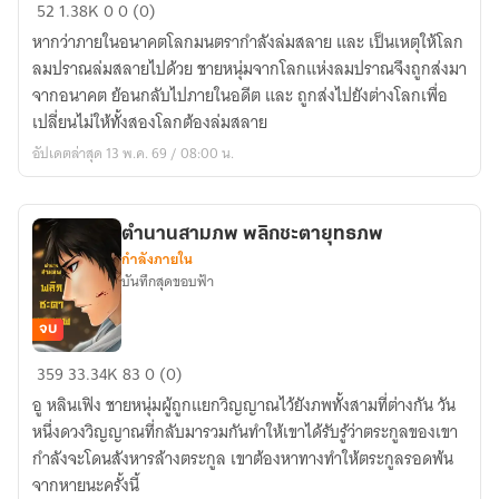
ตำนาน
52
1.38K
0
0 (0)
สาม
หากว่าภายในอนาคตโลกมนตรากำลังล่มสลาย และ เป็นเหตุให้โลก
ภพ
ลมปราณล่มสลายไปด้วย ชายหนุ่มจากโลกแห่งลมปราณจึงถูกส่งมา
ภาค
จากอนาคต ย้อนกลับไปภายในอดีต และ ถูกส่งไปยังต่างโลกเพื่อ
หายนะ
เปลี่ยนไม่ให้ทั้งสองโลกต้องล่มสลาย
แห่ง
อัปเดตล่าสุด 13 พ.ค. 69 / 08:00 น.
มน
ตรา
ตำนานสามภพ พลิกชะตายุทธภพ
กำลังภายใน
บันทึกสุดขอบฟ้า
จบ
ตำนาน
359
33.34K
83
0 (0)
สาม
อู หลินเฟิง ชายหนุ่มผู้ถูกแยกวิญญาณไว้ยังภพทั้งสามที่ต่างกัน วัน
ภพ
หนึ่งดวงวิญญาณที่กลับมารวมกันทำให้เขาได้รับรู้ว่าตระกูลของเขา
พลิก
กำลังจะโดนสังหารล้างตระกูล เขาต้องหาทางทำให้ตระกูลรอดพ้น
ชะตา
จากหายนะครั้งนี้