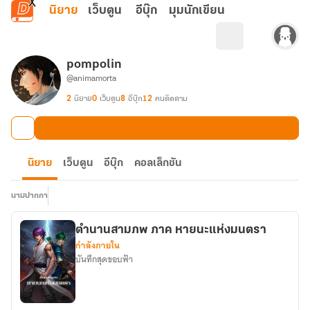
ข้ามไปยังเนื้อหาหลัก
นิยาย
เว็บตูน
อีบุ๊ก
มุมนักเขียน
pompolin
@animamorta
2
นิยาย
0
เว็บตูน
8
อีบุ๊ก
12
คนติดตาม
นิยาย
เว็บตูน
อีบุ๊ก
คอลเล็กชัน
นามปากกา
ตำนานสามภพ ภาค หายนะแห่งมนตรา
กำลังภายใน
บันทึกสุดขอบฟ้า