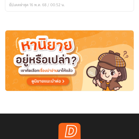
ยุทธ
อัปเดตล่าสุด 16 พ.ค. 68 / 00:52 น.
ภพ