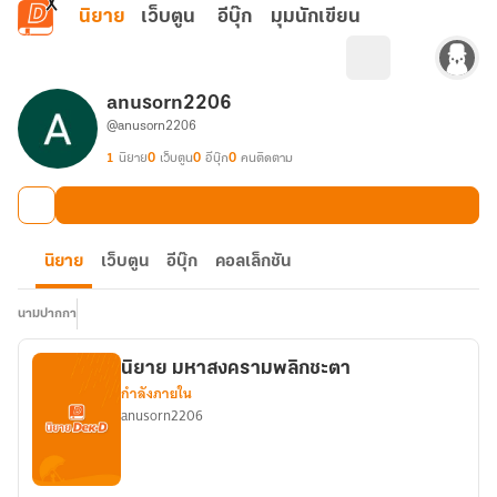
ข้ามไปยังเนื้อหาหลัก
นิยาย
เว็บตูน
อีบุ๊ก
มุมนักเขียน
anusorn2206
@anusorn2206
1
นิยาย
0
เว็บตูน
0
อีบุ๊ก
0
คนติดตาม
นิยาย
เว็บตูน
อีบุ๊ก
คอลเล็กชัน
นามปากกา
นิยาย มหาสงครามพลิกชะตา
กำลังภายใน
anusorn2206