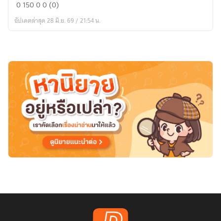
นิยาย
0
150
0
0 (0)
มหา
อัปเดตล่าสุด 28 มิ.ย. 69 / 21:54 น.
สงคราม
พลิก
ชะตา