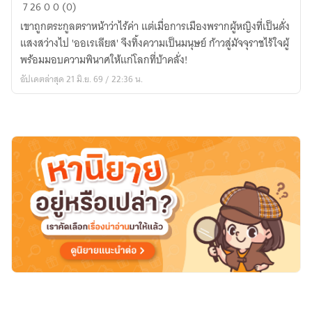
7
26
0
0 (0)
แด่
เขาถูกตระกูลตราหน้าว่าไร้ค่า แต่เมื่อการเมืองพรากผู้หญิงที่เป็นดั่ง
โลก
แสงสว่างไป 'ออเรเลียส' จึงทิ้งความเป็นมนุษย์ ก้าวสู่มัจจุราชไร้ใจผู้
ที่
พร้อมมอบความพินาศให้แก่โลกที่บ้าคลั่ง!
พราก
อัปเดตล่าสุด 21 มิ.ย. 69 / 22:36 น.
แสง
สว่าง:ปฐม
บท
แห่ง
การ
ทำลาย
ล้าง
และ
ท้าทาย
เทพเจ้า