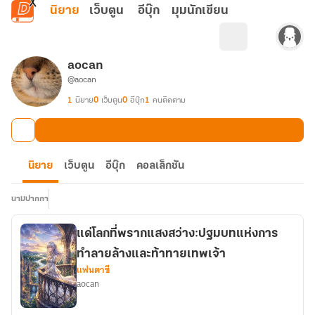
ข้ามไปยังเนื้อหาหลัก
นิยาย
เว็บตูน
อีบุ๊ก
มุมนักเขียน
aocan
@aocan
1
นิยาย
0
เว็บตูน
0
อีบุ๊ก
1
คนติดตาม
นิยาย
เว็บตูน
อีบุ๊ก
คอลเล็กชัน
นามปากกา
​แด่โลกที่พรากแสงสว่าง:ปฐมบทแห่งการ
ทำลายล้างและท้าทายเทพเจ้า
แฟนตาซี
aocan