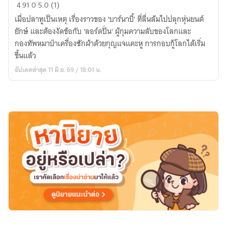
Gearasis
4
91
0
5.0 (1)
ตำนาน
เมื่อปลาทูเป็นเหตุ เรื่องราวของ 'บาร์นาบี้' ที่ลื่นล้มไปปลุกหุ่นยนต์
กุญแจ
ยักษ์ และต้องงัดข้อกับ 'ลอร์ดปั่น' ผู้กุมความลับของโลกและ
แคะ
กองทัพหมาป่าเครื่องซักผ้าด้วยกุญแจแคะหู การกอบกู้โลกได้เริ่ม
หู
ขึ้นแล้ว
อัปเดตล่าสุด 11 มิ.ย. 69 / 18:01 น.