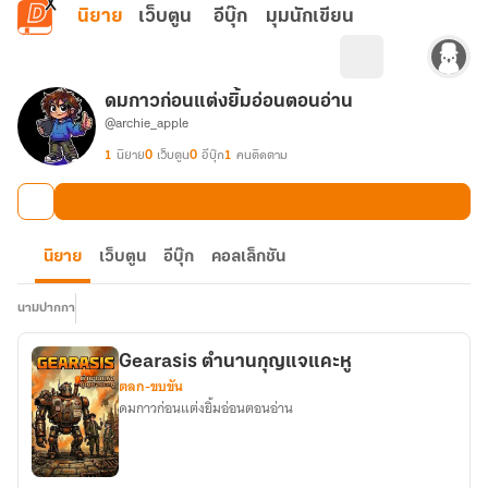
ข้ามไปยังเนื้อหาหลัก
นิยาย
เว็บตูน
อีบุ๊ก
มุมนักเขียน
ดมกาวก่อนแต่งยิ้มอ่อนตอนอ่าน
@archie_apple
1
นิยาย
0
เว็บตูน
0
อีบุ๊ก
1
คนติดตาม
นิยาย
เว็บตูน
อีบุ๊ก
คอลเล็กชัน
นามปากกา
Gearasis ตำนานกุญแจแคะหู
ตลก-ขบขัน
ดมกาวก่อนแต่งยิ้มอ่อนตอนอ่าน