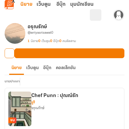
ข้ามไปยังเนื้อหาหลัก
นิยาย
เว็บตูน
อีบุ๊ก
มุมนักเขียน
อรุณรักษ์
@arriyasrisawat0
1
นิยาย
0
เว็บตูน
0
อีบุ๊ก
0
คนติดตาม
นิยาย
เว็บตูน
อีบุ๊ก
คอลเล็กชัน
นามปากกา
Chef Punn : ปุณณ์รัก
ยูริ
อรุณรักษ์
จบ