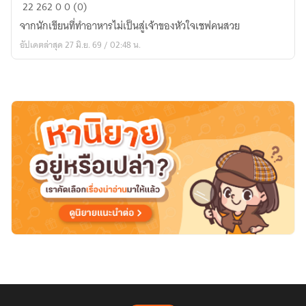
Chef
22
262
0
0 (0)
Punn
จากนักเขียนที่ทำอาหารไม่เป็นสู่เจ้าของหัวใจเชฟคนสวย
:
อัปเดตล่าสุด 27 มิ.ย. 69 / 02:48 น.
ปุณณ์
รัก