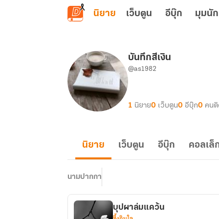
ข้ามไปยังเนื้อหาหลัก
นิยาย
เว็บตูน
อีบุ๊ก
มุมนัก
บันทึกสีเงิน
@as1982
1
นิยาย
0
เว็บตูน
0
อีบุ๊ก
0
คนต
นิยาย
เว็บตูน
อีบุ๊ก
คอลเล็ก
นามปากกา
บุปผาล่มแคว้น
ซึ้งกินใจ