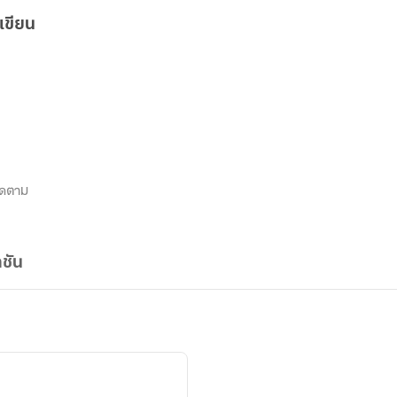
เขียน
ิดตาม
ชัน