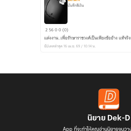
บันทึกสีเงิน
บุปผา
2
56
0
0 (0)
ล่ม
แต่งงาน..เพื่อรักษาราชวงศ์เป็นเพียงข้ออ้าง แท้จริง
แคว้น
อัปเดตล่าสุด 16 เม.ย. 69 / 10:14 น.
นิยาย Dek-D
App ที่จะทำให้คุณอ่านนิยายจนวาง