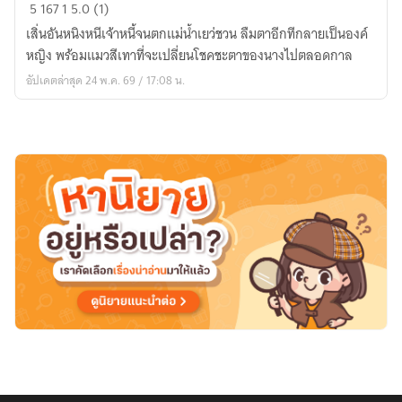
ทะลุ
5
167
1
5.0 (1)
มิติ
เสิ่นอันหนิงหนีเจ้าหนี้จนตกแม่น้ำเยว่ชวน ลืมตาอีกทีกลายเป็นองค์
มา
หญิง พร้อมแมวสีเทาที่จะเปลี่ยนโชคชะตาของนางไปตลอดกาล
เป็น
อัปเดตล่าสุด 24 พ.ค. 69 / 17:08 น.
องค์
หญิง
กับ
แมว
แห่ง
โชค
ลาภ