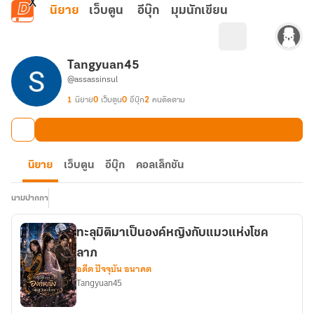
ข้ามไปยังเนื้อหาหลัก
นิยาย
เว็บตูน
อีบุ๊ก
มุมนักเขียน
Tangyuan45
@assassinsul
1
นิยาย
0
เว็บตูน
0
อีบุ๊ก
2
คนติดตาม
นิยาย
เว็บตูน
อีบุ๊ก
คอลเล็กชัน
นามปากกา
ทะลุมิติมาเป็นองค์หญิงกับแมวแห่งโชค
ลาภ
อดีต ปัจจุบัน อนาคต
Tangyuan45