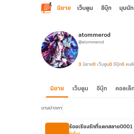
ข้ามไปยังเนื้อหาหลัก
นิยาย
เว็บตูน
อีบุ๊ก
มุมนัก
atommerod
@atommerod
3
นิยาย
0
เว็บตูน
0
อีบุ๊ก
0
คนต
นิยาย
เว็บตูน
อีบุ๊ก
คอลเล็ก
นามปากกา
ร้อยเรียงรักที่แตกสลาย0001
รักอื่นๆ