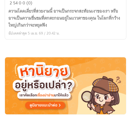
เขา
2
54
0
0 (0)
ชื่อ...พล
ความโดดเดี่ยวที่สวยงามนี้ อาจเป็นกระจกสะท้อนเงาของเรา หรือ
อาจเป็นความขื่นขมที่ตกตะกอนอยู่ในแววตาของคุณ ในโลกที่กว้าง
ใหญ่เกินกว่าจะหยุดฟัง
อัปเดตล่าสุด 5 เม.ย. 69 / 20:42 น.