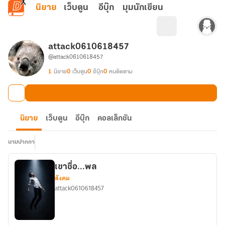
ข้ามไปยังเนื้อหาหลัก
นิยาย
เว็บตูน
อีบุ๊ก
มุมนักเขียน
attack0610618457
@attack0610618457
1
นิยาย
0
เว็บตูน
0
อีบุ๊ก
0
คนติดตาม
นิยาย
เว็บตูน
อีบุ๊ก
คอลเล็กชัน
นามปากกา
เขาชื่อ...พล
สังคม
attack0610618457