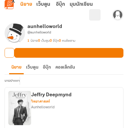
ข้ามไปยังเนื้อหาหลัก
นิยาย
เว็บตูน
อีบุ๊ก
มุมนักเขียน
aunhelloworld
@aunhelloworld
1
นิยาย
0
เว็บตูน
0
อีบุ๊ก
0
คนติดตาม
นิยาย
เว็บตูน
อีบุ๊ก
คอลเล็กชัน
นามปากกา
Jeffry Deepmynd
วิทยาศาสตร์
Aunhelloworld