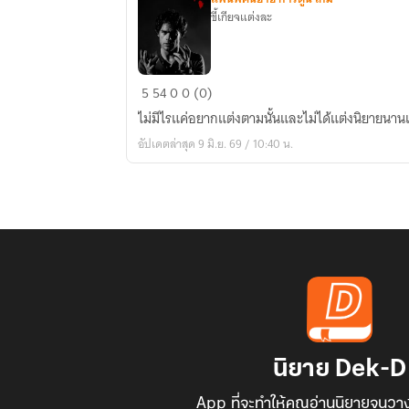
ขี้เกียจแต่งละ
[Fanfic
5
54
0
0 (0)
dexter]
ไม่มีไรแค่อยากแต่งตามนั้นและไม่ได้แต่งนิยายน
การ
อัปเดตล่าสุด 9 มิ.ย. 69 / 10:40 น.
เดิน
ทาง
ของ
ชาย
คน
หนึ่ง
นิยาย Dek-D
App ที่จะทำให้คุณอ่านนิยายจนวาง