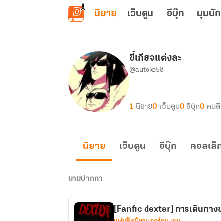
ข้ามไปยังเนื้อหาหลัก
นิยาย
เว็บตูน
อีบุ๊ก
มุมนัก
ขี้เกียจแต่งละ
@autoke58
1
นิยาย
0
เว็บตูน
0
อีบุ๊ก
0
คนต
นิยาย
เว็บตูน
อีบุ๊ก
คอลเล็ก
นามปากกา
[Fanfic dexter] การเดินทาง
แฟนฟิคนิยาย การ์ตูน เกม